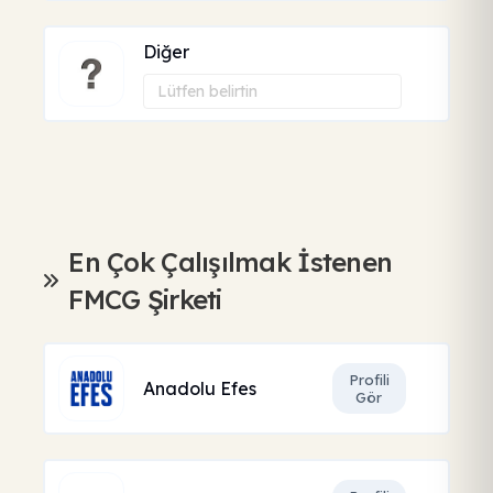
Diğer
En Çok Çalışılmak İstenen
FMCG Şirketi
Profili
Anadolu Efes
Gör