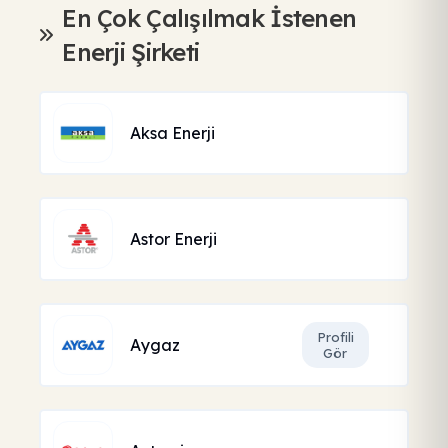
En Çok Çalışılmak İstenen
Enerji Şirketi
Aksa Enerji
Astor Enerji
Profili
Aygaz
Gör