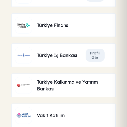
Türkiye Finans
Profili
Türkiye İş Bankası
Gör
Türkiye Kalkınma ve Yatırım
Bankası
Vakıf Katılım