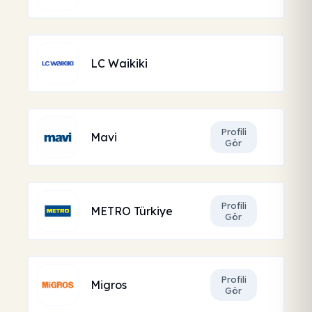
LC Waikiki
Profili
Mavi
Gör
Profili
METRO Türkiye
Gör
Profili
Migros
Gör