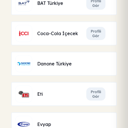
Profili
BAT Türkiye
Gör
Profili
Coca-Cola İçecek
Gör
Danone Türkiye
Profili
Eti
Gör
Evyap