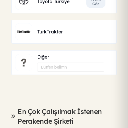
Toyota Türkiye
Gör
TürkTraktör
Diğer
En Çok Çalışılmak İstenen
Perakende Şirketi