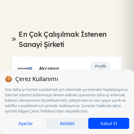
En Çok Çalışılmak İstenen
Sanayi Şirketi
Profili
Akçansa
Gör
Profili
Akkim Kimya
Gör
Aksa Akrilik Kimya
Profili