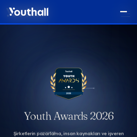
Youth Awards 2026
Şirketlerin pazarlama, insan kaynakları ve işveren