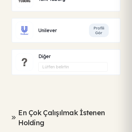
Profili
Unilever
Gör
Diğer
En Çok Çalışılmak İstenen
Holding