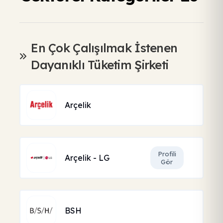
En Çok Çalışılmak İstenen
Dayanıklı Tüketim Şirketi
Arçelik
Profili
Arçelik - LG
Gör
BSH