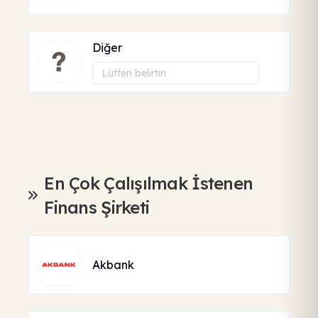
Diğer
En Çok Çalışılmak İstenen
Finans Şirketi
Akbank