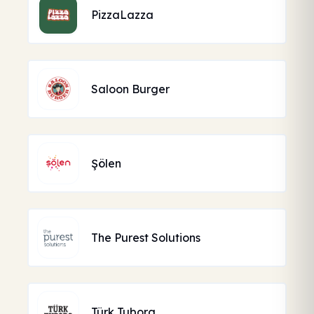
PizzaLazza
Saloon Burger
Şölen
The Purest Solutions
Türk Tuborg