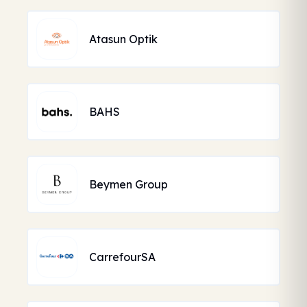
Atasun Optik
BAHS
Beymen Group
CarrefourSA