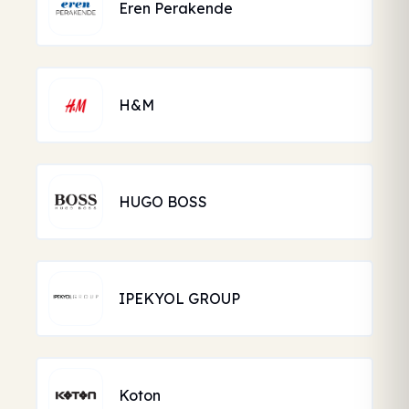
Eren Perakende
H&M
HUGO BOSS
IPEKYOL GROUP
Koton