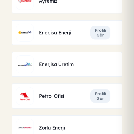
Aytemiz
Profili
Enerjisa Enerji
Gör
Enerjisa Üretim
Profili
Petrol Ofisi
Gör
Zorlu Enerji