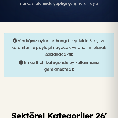
markası alanında yaptığı çalışmaları oyla.
Verdiğiniz oylar herhangi bir şekilde 3. kişi ve
kurumlar ile paylaşılmayacak ve anonim olarak
saklanacaktır.
En az 8 alt kategoride oy kullanmanız
gerekmektedir.
Sektörel Kategoriler 26'