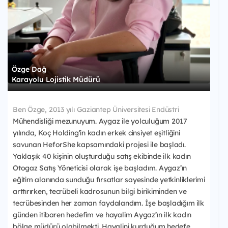
Özge Dağ
Karayolu Lojistik Müdürü
Ben Özge, 2013 yılı Gaziantep Üniversitesi Endüstri
Mühendisliği mezunuyum. Aygaz ile yolculuğum 2017
yılında, Koç Holding’in kadın erkek cinsiyet eşitliğini
savunan HeforShe kapsamındaki projesi ile başladı.
Yaklaşık 40 kişinin oluşturduğu satış ekibinde ilk kadın
Otogaz Satış Yöneticisi olarak işe başladım. Aygaz’ın
eğitim alanında sunduğu fırsatlar sayesinde yetkinliklerimi
arttırırken, tecrübeli kadrosunun bilgi birikiminden ve
tecrübesinden her zaman faydalandım. İşe başladığım ilk
günden itibaren hedefim ve hayalim Aygaz’ın ilk kadın
bölge müdürü olabilmekti. Hayalini kurduğum hedefe