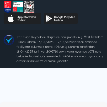
STJ İnsan Kaynakları Bilişim ve Danışmanlık A.Ş. Özel İstihdam
Bürosu Olarak 13/05/2025 - 12/05/2028 tarihleri arasında
faaliyette bulunmak üzere, Türkiye İş Kurumu tarafından
18/04/2025 tarih ve 18095710 sayılı karar uyarınca 1078 nolu
belge ile faaliyet göstermektedir. 4904 sayılı kanun uyarınca iş
arayanlardan ücret alınması yasaktır.