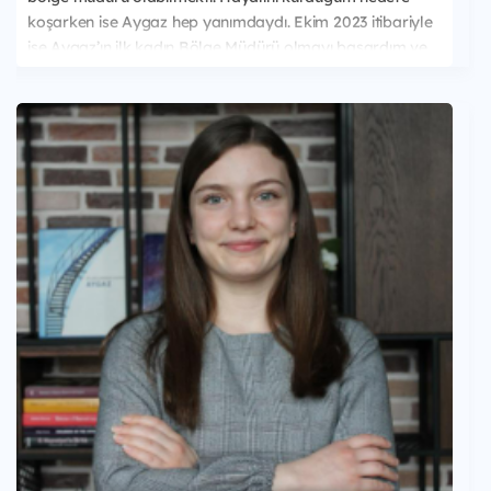
koşarken ise Aygaz hep yanımdaydı. Ekim 2023 itibariyle
ise Aygaz’ın ilk kadın Bölge Müdürü olmayı başardım ve
bunun haklı gururunu yaşıyorum. Şu anda da görevime
Aygaz'ın rotasyon fırsatlarından faydalanarak Karayolu
Lojistik Müdürü olarak devam ediyorum. Cinsiyet eşitliğini
savunan, vizyoner, insan odaklı ve gelişimim için bütün
imkanları sunan bir şirkette çalıştığım için mutluyum.