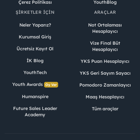
Çerez Politikası
YouthBlog
ŞIRKETLER İÇIN
ARAÇLAR
Neler Yaparız?
Not Ortalaması
Hesaplayıcı
Kurumsal Giriş
Vize Final Büt
Ücretsiz Kayıt Ol
Hesaplayıcı
İK Blog
YKS Puan Hesaplayıcı
YouthTech
YKS Geri Sayım Sayacı
Youth Awards
Pomodoro Zamanlayıcı
Oy Ver
Humanspire
Maaş Hesaplayıcı
Future Sales Leader
Tüm araçlar
Academy