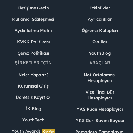
İletişime Geçin
Etkinlikler
Kullanıcı Sözleşmesi
Ayrıcalıklar
Aydınlatma Metni
Öğrenci Kulüpleri
KVKK Politikası
Okullar
Çerez Politikası
YouthBlog
ŞIRKETLER İÇIN
ARAÇLAR
Neler Yaparız?
Not Ortalaması
Hesaplayıcı
Kurumsal Giriş
Vize Final Büt
Ücretsiz Kayıt Ol
Hesaplayıcı
İK Blog
YKS Puan Hesaplayıcı
YouthTech
YKS Geri Sayım Sayacı
Youth Awards
Pomodoro Zamanlayıcı
Oy Ver