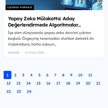
İŞVEREN MARKASI
Yapay Zeka Mülakatta: Aday
Değerlendirmede Algoritmalar...
İşe alım dünyasında yapay zeka devrimi çoktan
başladı. Özgeçmiş taramadan chatbot destekli ön
mülakatlara, hatta adayın...
Youthall
10 Nisan 2026
1
2
3
4
5
6
7
8
9
10
11
12
13
14
15
16
17
18
19
20
21
22
23
24