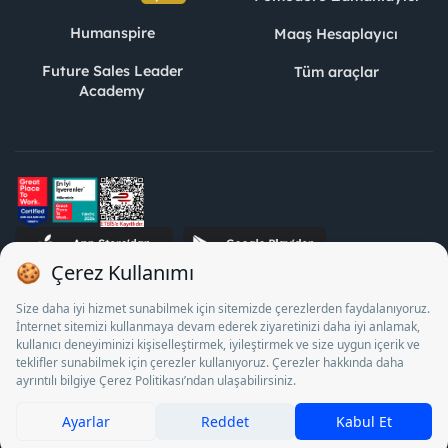
Humanspire
Maaş Hesaplayıcı
Future Sales Leader
Tüm araçlar
Academy
STJ İnsan Kaynakları Bilişim ve Danışmanlık A.Ş. Özel İstihdam
Bürosu Olarak 13/05/2025 - 12/05/2028 tarihleri arasında
faaliyette bulunmak üzere, Türkiye İş Kurumu tarafından
18/04/2025 tarih ve 18095710 sayılı karar uyarınca 1078 nolu
belge ile faaliyet göstermektedir. 4904 sayılı kanun uyarınca iş
arayanlardan ücret alınması yasaktır.