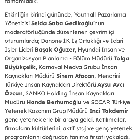
tamamladık.
Etkinliğin birinci gününde, Youthall Pazarlama
Yöneticisi
Selda Saba Gedikoğlu
’nun
moderatörlüğünde düzenlenen çevrim içi
oturumlarda; Danone İK İş Ortaklığı ve İdari
İşler Lideri
Başak Oğuzer
, Hyundai İnsan ve
Organizasyon Planlama - Bölüm Müdürü
Tolga
Büyükçelik
, Karnaval Medya Grubu İnsan
Kaynakları Müdürü
Sinem Afacan
, Menarini
Türkiye İnsan Kaynakları Direktörü
Aysu Avcı
Özcan
, SANKO Holding İnsan Kaynakları
Müdürü
Hande Berhumoğlu
ve SOCAR Türkiye
Yetenek Kazanım Grup Müdürü
İnci Tokdemir
genç yeteneklerle bir araya geldi. Katılımcılar,
firmaların kültürlerini, aktif staj ve genç yetenek
programlarını doğrudan tanıma fırsatı yakaladı.