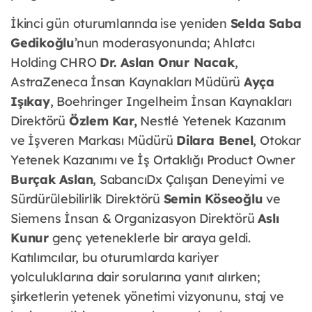
İkinci gün oturumlarında ise yeniden
Selda Saba
Gedikoğlu
’nun moderasyonunda; Ahlatcı
Holding CHRO
Dr. Aslan Onur Nacak
,
AstraZeneca İnsan Kaynakları Müdürü
Ayça
Işıkay
, Boehringer Ingelheim İnsan Kaynakları
Direktörü
Özlem Kar,
Nestlé Yetenek Kazanım
ve İşveren Markası Müdürü
Dilara Benel
, Otokar
Yetenek Kazanımı ve İş Ortaklığı Product Owner
Burçak Aslan
, SabancıDx Çalışan Deneyimi ve
Sürdürülebilirlik Direktörü
Semin Köseoğlu
ve
Siemens İnsan & Organizasyon Direktörü
Aslı
Kunur
genç yeteneklerle bir araya geldi.
Katılımcılar, bu oturumlarda kariyer
yolculuklarına dair sorularına yanıt alırken;
şirketlerin yetenek yönetimi vizyonunu, staj ve