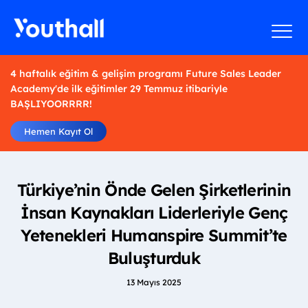
4 haftalık eğitim & gelişim programı Future Sales Leader
Academy'de ilk eğitimler 29 Temmuz itibariyle
BAŞLIYOORRRR!
Hemen Kayıt Ol
Türkiye’nin Önde Gelen Şirketlerinin
İnsan Kaynakları Liderleriyle Genç
Yetenekleri Humanspire Summit’te
Buluşturduk
13 Mayıs 2025