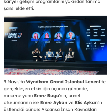
kariyer gelişim programlarını yakından tanıma
şansı elde etti.
9 Mayıs’ta
Wyndham Grand Istanbul Levent
’te
gerçekleşen etkinliğin üçüncü gününde,
moderasyonu
Emre Buga
’nın, panel
oturumlarının ise
Emre Aykan
ve
Elis Aykan
’ın
üstlendiği günde; Akçansa İnsan Kaynakları