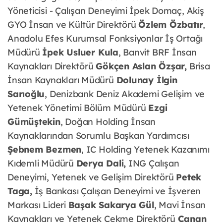
Yöneticisi - Çalışan Deneyimi İpek Domaç, Akiş
GYO İnsan ve Kültür Direktörü
Özlem Özbatır
,
Anadolu Efes Kurumsal Fonksiyonlar İş Ortağı
Müdürü
İpek Usluer Kula
, Banvit BRF İnsan
Kaynakları Direktörü
Gökçen Aslan Özşar,
Brisa
İnsan Kaynakları Müdürü
Dolunay İlgin
Sarıoğlu
, Denizbank Deniz Akademi Gelişim ve
Yetenek Yönetimi Bölüm Müdürü
Ezgi
Gümüştekin
, Doğan Holding İnsan
Kaynaklarından Sorumlu Başkan Yardımcısı
Şebnem Bezmen
, IC Holding Yetenek Kazanımı
Kıdemli Müdürü
Derya Dali,
ING Çalışan
Deneyimi, Yetenek ve Gelişim Direktörü
Petek
Taga,
İş Bankası Çalışan Deneyimi ve İşveren
Markası Lideri
Başak Sakarya Gül
, Mavi İnsan
Kaynakları ve Yetenek Çekme Direktörü
Canan