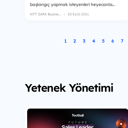
başlangıç yapmak isteyenleri heyecanla...
NTT DATA Busine...
20 Eylül 2021
1
2
3
4
5
6
7
Yetenek Yönetimi