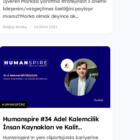
İşveren Markası yaratma stratejinizin 3 önemli
bileşenini/vazgeçilmez özelliğini paylaşır
mısınız?Marka olmak deyince ak...
Doğuş Grubu
14 Ekim 2021
HUMANSPIRE
Humanspire #34 Adel Kalemcilik
İnsan Kaynakları ve Kalit...
Humanspire’ın yeni röportajında kariyerine