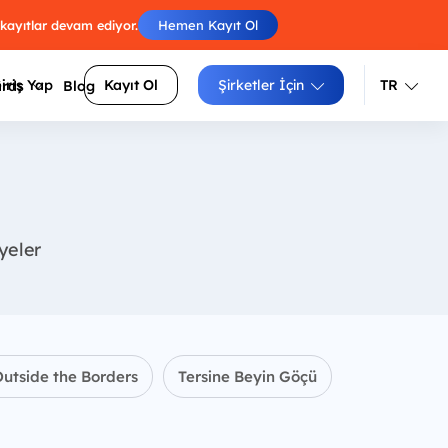
 kayıtlar devam ediyor.
Hemen Kayıt Ol
iriş Yap
Kayıt Ol
Şirketler İçin
TR
ards
Blog
Türkçe
İngilizce
Engelleri atla, skorunu arkadaşlarınla
luluklarını
yarıştır.
iyeler
Izgara doldur, zorluğunu seç, puanını
siteler
yükselt.
Sayıları sırayla birleştir, tüm
arı daha
hücrelerden geç.
utside the Borders
Tersine Beyin Göçü