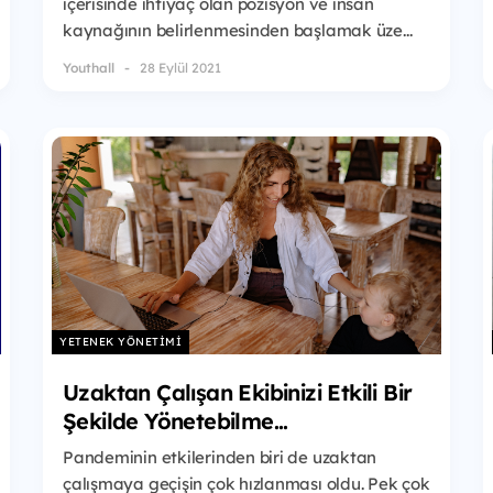
içerisinde ihtiyaç olan pozisyon ve insan
kaynağının belirlenmesinden başlamak üze...
Youthall
28 Eylül 2021
YETENEK YÖNETIMI
Uzaktan Çalışan Ekibinizi Etkili Bir
Şekilde Yönetebilme...
Pandeminin etkilerinden biri de uzaktan
çalışmaya geçişin çok hızlanması oldu. Pek çok