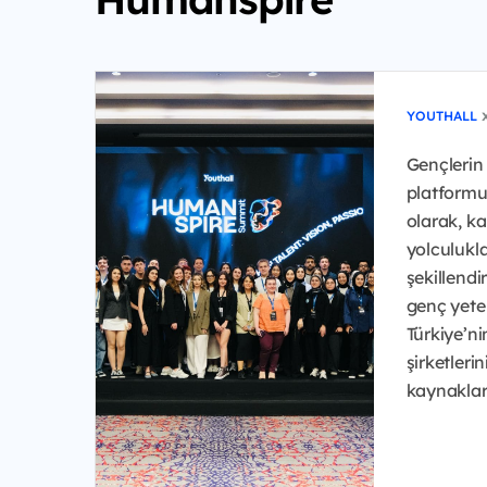
YOUTHALL
Gençlerin 
platformu
olarak, ka
yolculukla
şekillend
genç yeten
Türkiye’n
şirketleri
kaynakları 