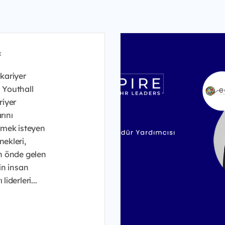
x
kariyer
 Youthall
riyer
rını
irmek isteyen
ekleri,
in önde gelen
nin insan
liderleri...