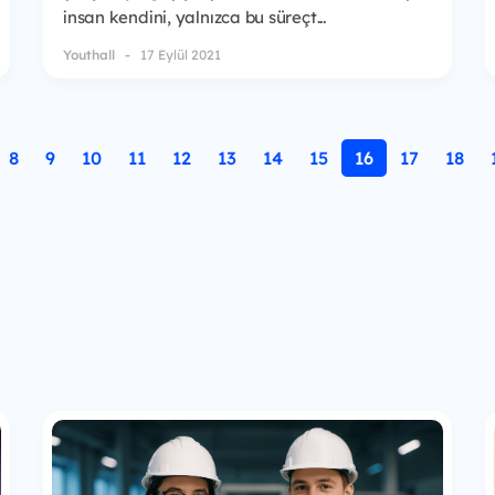
insan kendini, yalnızca bu süreçt...
Youthall
17 Eylül 2021
8
9
10
11
12
13
14
15
16
17
18