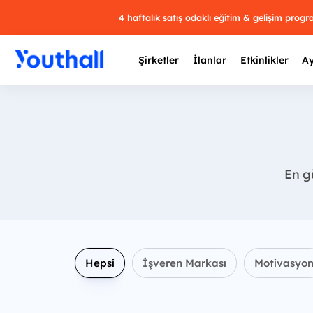
4 haftalık satış odaklı eğitim & gelişim prog
Şirketler
İlanlar
Etkinlikler
Ay
Y
En gü
29 
Hepsi
İşveren Markası
Motivasyo