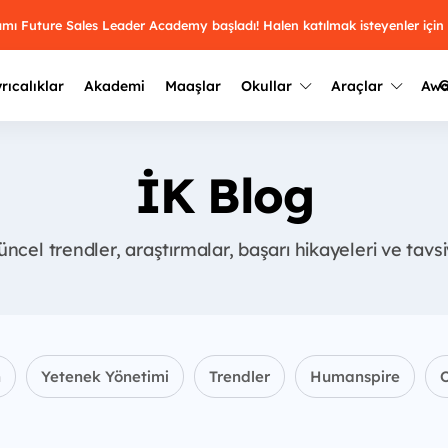
ramı Future Sales Leader Academy başladı! Halen katılmak isteyenler için
G
rıcalıklar
Akademi
Maaşlar
Okullar
Araçlar
Aw
Kazananlar
Geçmiş yılların sonuçları
İK Blog
2025
Kazananları
Üniversite kulüplerini ve top
keşfet.
outh Awards 2026
ncel trendler, araştırmalar, başarı hikayeleri ve tavs
2024
Kazananları
Türkiye ve dünyadaki üniver
kategoride en iyileri sen seç.
hakkında bilgi al.
2023
Kazananları
Farklı liseleri incele ve onl
Oy ver
2022
yakından tanı.
Kazananları
n
Yetenek Yönetimi
Trendler
Humanspire
O