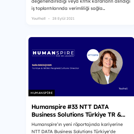
değerlendirildiği veya kritik kararların alındığı
iş toplantılarında verimliliği sağla...
Youthall
28 Eylül 2021
HUMANSPIRE
Humanspire #33 NTT DATA
Business Solutions Türkiye TR &...
Humanspire’ın yeni röportajında kariyerine
NTT DATA Business Solutions Türkiye'de