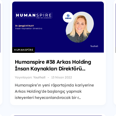
HUMANSPIRE
Humanspire #38 Arkas Holding
İnsan Kaynakları Direktörü...
Yayınlayan:
Youthall
13 Nisan 2022
Humanspire’ın yeni röportajında kariyerine
Arkas Holding'de başlangıç yapmak
isteyenleri heyecanlandıracak bir r...