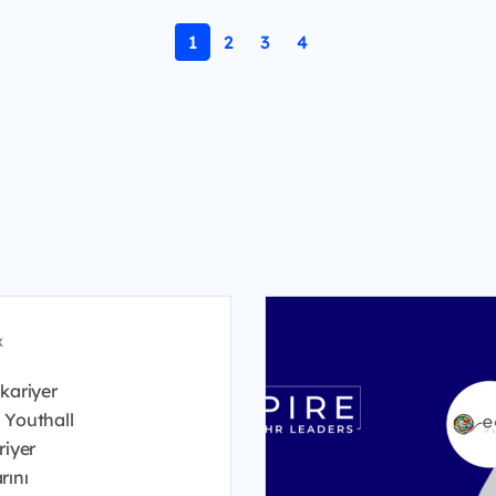
1
2
3
4
x
kariyer
 Youthall
riyer
rını