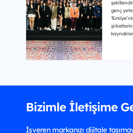
şekillend
genç yeten
Türkiye’n
şirketleri
kaynakları 
Bizimle İletişime G
İşveren markanızı dijitale taşımay