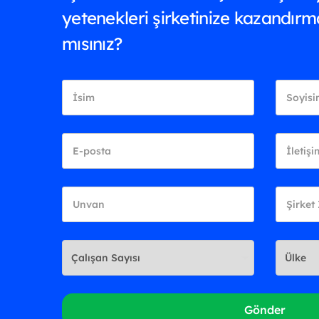
yetenekleri şirketinize kazandırm
mısınız?
Gönder