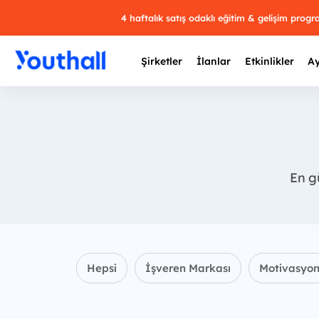
4 haftalık satış odaklı eğitim & gelişim prog
Şirketler
İlanlar
Etkinlikler
Ay
Y
En gü
29 
Hepsi
İşveren Markası
Motivasyo