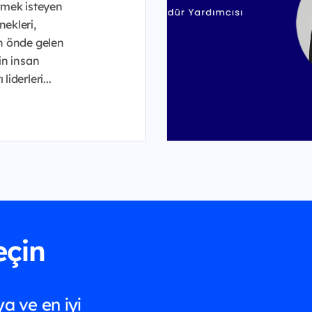
irmek isteyen
ekleri,
in önde gelen
nin insan
liderleri...
eçin
a ve en iyi