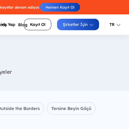
 kayıtlar devam ediyor.
Hemen Kayıt Ol
iriş Yap
Kayıt Ol
Şirketler İçin
TR
ards
Blog
Türkçe
İngilizce
Engelleri atla, skorunu arkadaşlarınla
luluklarını
yarıştır.
iyeler
Izgara doldur, zorluğunu seç, puanını
siteler
yükselt.
Sayıları sırayla birleştir, tüm
arı daha
hücrelerden geç.
utside the Borders
Tersine Beyin Göçü