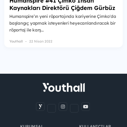
Humanspire #41 Çimko İnsan
Kaynakları Direktörü Çiğdem Gürbüz
Humanspire’ın yeni röportajında kariyerine Çimko'da
başlangıç yapmak isteyenleri heyecanlandıracak bir
röportaj ile karş...
Youthall
22 Nisan 2022
KURUMSAL
KULLANICILAR