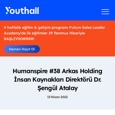
4 haftalık eğitim & gelişim programı Future Sales Leader
Academy'de ilk eğitimler 29 Temmuz itibariyle
BAŞLIYOORRRR!
Hemen Kayıt Ol
Humanspire #38 Arkas Holding
İnsan Kaynakları Direktörü Dr.
Şengül Atalay
13 Nisan 2022