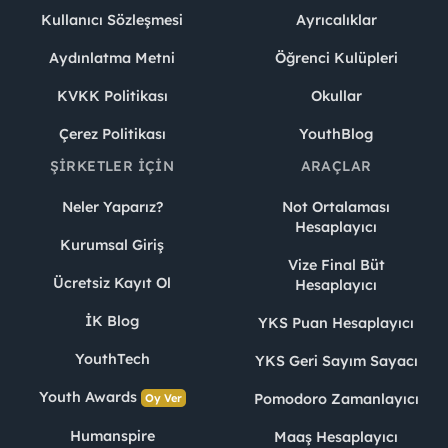
Kullanıcı Sözleşmesi
Ayrıcalıklar
Aydınlatma Metni
Öğrenci Kulüpleri
KVKK Politikası
Okullar
Çerez Politikası
YouthBlog
ŞIRKETLER İÇIN
ARAÇLAR
Neler Yaparız?
Not Ortalaması
Hesaplayıcı
Kurumsal Giriş
Vize Final Büt
Ücretsiz Kayıt Ol
Hesaplayıcı
İK Blog
YKS Puan Hesaplayıcı
YouthTech
YKS Geri Sayım Sayacı
Youth Awards
Pomodoro Zamanlayıcı
Oy Ver
Humanspire
Maaş Hesaplayıcı