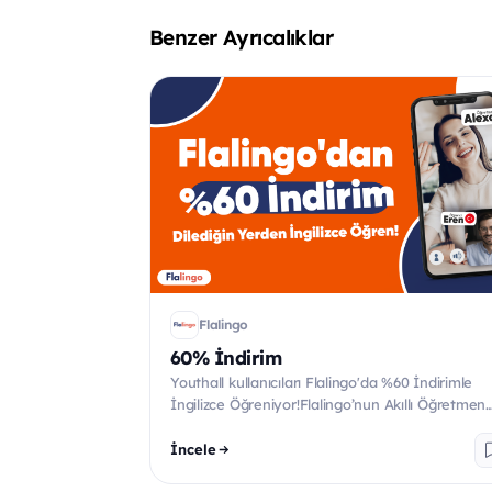
Benzer Ayrıcalıklar
Flalingo
60% İndirim
Youthall kullanıcıları Flalingo'da %60 İndirimle
İngilizce Öğreniyor!Flalingo’nun Akıllı Öğretmen
Belirleme al...
İncele