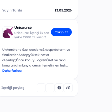
Yayın Tarihi
13.05.2026
Unicourse
Takip Et
Unicourse İçeriği ilk sen
yükle 2.000 TL kazan!
Üniversitene özel derslerle&nbsp;midterm ve
finallerden&nbsp;yüksek notlar
al.&nbsp;Önce konuyu öğrenÖzet ve akıcı
konu anlatımlarıyla dersin temelini en hızlı...
Daha fazlası
İçeriği paylaş