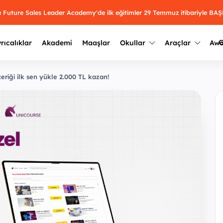
mı Future Sales Leader Academy'de ilk eğitimler 29 Temmuz itibariyle 
G
rıcalıklar
Akademi
Maaşlar
Okullar
Araçlar
Aw
Kazananlar
eriği ilk sen yükle 2.000 TL kazan!
Geçmiş yılların sonuçları
2025
Kazananları
Üniversite kulüplerini ve top
keşfet.
outh Awards 2026
2024
Kazananları
Türkiye ve dünyadaki üniver
kategoride en iyileri sen seç.
hakkında bilgi al.
2023
Kazananları
Farklı liseleri incele ve onl
Oy ver
2022
yakından tanı.
Kazananları