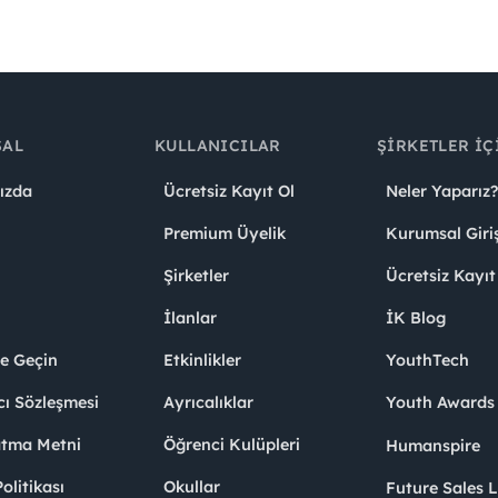
SAL
KULLANICILAR
ŞIRKETLER İÇ
ızda
Ücretsiz Kayıt Ol
Neler Yaparız?
Premium Üyelik
Kurumsal Giri
Şirketler
Ücretsiz Kayıt
İlanlar
İK Blog
me Geçin
Etkinlikler
YouthTech
cı Sözleşmesi
Ayrıcalıklar
Youth Award
atma Metni
Öğrenci Kulüpleri
Humanspire
litikası
Okullar
Future Sales 