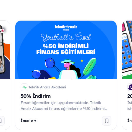
Teknik Analiz Akademi
50% İndirim
2
Fırsat öğrenciler için uygulanmaktadır. Teknik
İs
Analiz Akademi finans eğitimlerine %50 indirimli
is
katılmak için...
geç
İncele
İn