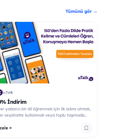
Tümünü gör →
uTalk
0% İndirim
ter yabancı bir dil öğrenmek için ilk adımı atmak,
ter seyahatte kullanmak veya toplu taşımada
irdiğini...
cele