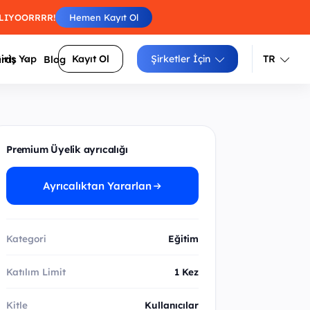
BAŞLIYOORRRR!
Hemen Kayıt Ol
iriş Yap
Kayıt Ol
Şirketler İçin
TR
ards
Blog
Türkçe
İngilizce
Engelleri atla, skorunu arkadaşlarınla
luluklarını
Premium Üyelik ayrıcalığı
yarıştır.
Izgara doldur, zorluğunu seç, puanını
siteler
Ayrıcalıktan Yararlan
yükselt.
Sayıları sırayla birleştir, tüm
arı daha
hücrelerden geç.
Kategori
Eğitim
Katılım Limit
1 Kez
Kitle
Kullanıcılar