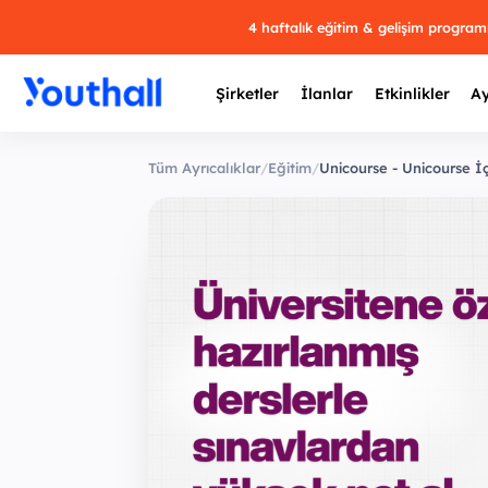
4 haftalık eğitim & gelişim progra
Şirketler
İlanlar
Etkinlikler
Ay
Tüm Ayrıcalıklar
/
Eğitim
/
Unicourse - Unicourse İç
Y
29 