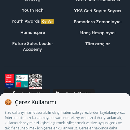
YouthTech
YKS Geri Sayım Sayacı
Youth Awards
Pomodoro Zamanlayıcı
Oy Ver
Humanspire
Maaş Hesaplayıcı
Future Sales Leader
Tüm araçlar
Academy
STJ İnsan Kaynakları Bilişim ve Danışmanlık A.Ş. Özel İstihdam
Bürosu Olarak 13/05/2025 - 12/05/2028 tarihleri arasında
faaliyette bulunmak üzere, Türkiye İş Kurumu tarafından