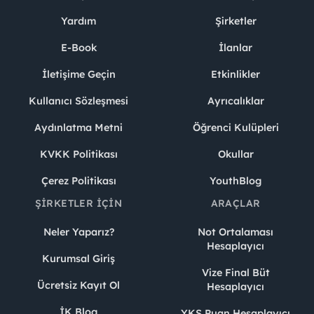
Yardım
Şirketler
E-Book
İlanlar
İletişime Geçin
Etkinlikler
Kullanıcı Sözleşmesi
Ayrıcalıklar
Aydınlatma Metni
Öğrenci Kulüpleri
KVKK Politikası
Okullar
Çerez Politikası
YouthBlog
ŞIRKETLER İÇIN
ARAÇLAR
Neler Yaparız?
Not Ortalaması
Hesaplayıcı
Kurumsal Giriş
Vize Final Büt
Ücretsiz Kayıt Ol
Hesaplayıcı
İK Blog
YKS Puan Hesaplayıcı