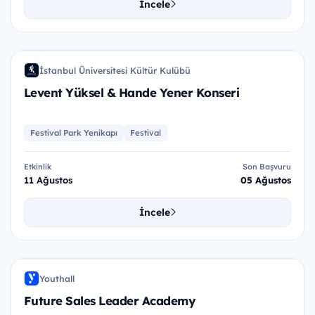
İncele
LY&
İstanbul Üniversitesi Kültür Kulübü
İÜ
Levent Yüksel & Hande Yener Konseri
Festival Park Yenikapı
Festival
Etkinlik
Son Başvuru
11 Ağustos
05 Ağustos
İncele
FSL
Youthall
Y
Future Sales Leader Academy