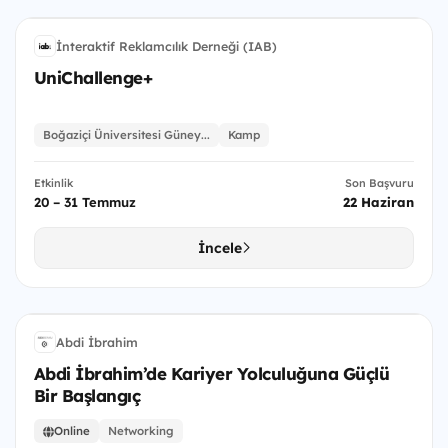
U
İnteraktif Reklamcılık Derneği (IAB)
İR
UniChallenge+
Boğaziçi Üniversitesi Güney...
Kamp
Etkinlik
Son Başvuru
20 – 31 Temmuz
22 Haziran
İncele
AİK
Abdi İbrahim
Aİ
Abdi İbrahim’de Kariyer Yolculuğuna Güçlü
Bir Başlangıç
Online
Networking