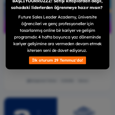
BAŞLIYOORRUZZZ! Satışı kitaplardan değil,
sahadaki liderlerden öğrenmeye hazır mısın?
Future Sales Leader Academy, üniversite
öğrencileri ve genç profesyoneller için
tasarlanmış online bir kariyer ve gelişim
programıdır.
4 hafta boyunca yaz döneminde
kariyer gelişimine ara vermeden devam etmek
“Enerjim Sizinle” MT Programı
istersen seni de davet ediyoruz.
İlk oturum 29 Temmuz'da!
“Enerjim Sizinle MT Programı” nedir? “Enerjim Sizinle”,
geleceğin liderlerini yetiştirmek için…
Management Trainee
31.08.2026
Samsun