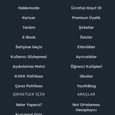
Hakkımızda
Ücretsiz Kayıt Ol
Kariyer
Premium Üyelik
Yardım
Şirketler
E-Book
İlanlar
İletişime Geçin
Etkinlikler
Kullanıcı Sözleşmesi
Ayrıcalıklar
Aydınlatma Metni
Öğrenci Kulüpleri
KVKK Politikası
Okullar
Çerez Politikası
YouthBlog
ŞIRKETLER İÇIN
ARAÇLAR
Neler Yaparız?
Not Ortalaması
Hesaplayıcı
Kurumsal Giriş