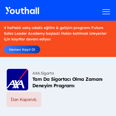
4 haftalık satış odaklı eğitim & gelişim programı Future
Sales Leader Academy başladı! Halen katılmak isteyenler
için kayıtlar devam ediyor.
Hemen Kayıt Ol
AXA Sigorta
Tam Da Sigortacı Olma Zamanı
Deneyim Programı
İlan Kapandı.