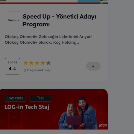
Speed Up - Yönetici Adayı
Programı
Otokoç Otomotiv Geleceğin Liderlerini Arıyor!
Otokoç Otomotiv olarak, Koç Holding
bünyesinde, Tü...
SCORE
+
4.4
(7 Değerlendirme)