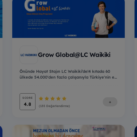
Grow Global@LC Waikiki
Önünde Hayat Stajın LC Waikiki’de!4 kıtada 60
ülkede 54.000'den fazla çalışanıyla Türkiye'nin en
büy...
SCORE
+
4.8
(135 Değerlendirme)