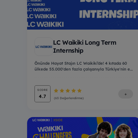
LC Waikiki Long Term
Internship
Önünde Hayat Stajın LC Waikiki’de! 4 kıtada 60
ülkede 55.000'den fazla çalışanıyla Türkiye'nin e...
SCORE
+
4.7
(63 Değerlendirme)