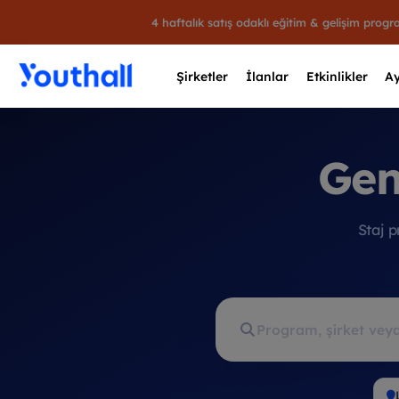
4 haftalık satış odaklı eğitim & gelişim prog
Şirketler
İlanlar
Etkinlikler
Ay
Gen
Y
Staj 
29 