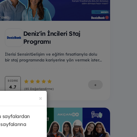
Deniz'in İncileri Staj
Programı
İlerisi Sensin!Gelişim ve eğitim fırsatlarıyla dolu
bir staj programında kariyerine yön vermek ister...
SCORE
+
4.7
(85 Değerlendirme)
×
u sayfalardan
 sayfalarına