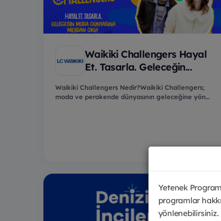
Waikiki Challengers Hayal
Et. Tasarla. Geleceğin...
Waikiki Challengers Nedir?Waikiki Challengers;
moda ve perakende dünyasının geleceğine yön
vermek is...
Yetenek Programl
programlar hakkı
yönlenebilirsiniz.