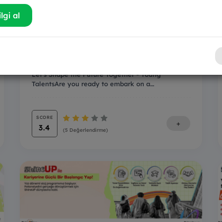
lgi al
Let’s Shape the Future
Together
Let's Shape the Future Together - Young
TalentsAre you ready to embark on a
transformative journey w...
SCORE
+
3.4
(5 Değerlendirme)