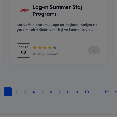
Log-in Summer Staj
Programı
Kariyerinin oturumu Logo'da başlasın! Kariyerine,
yazılım sektörünün yenilikçi ve lider ekibiyle...
SCORE
+
3.8
(16 Değerlendirme)
i
1
2
3
4
5
6
7
8
9
10
…
19