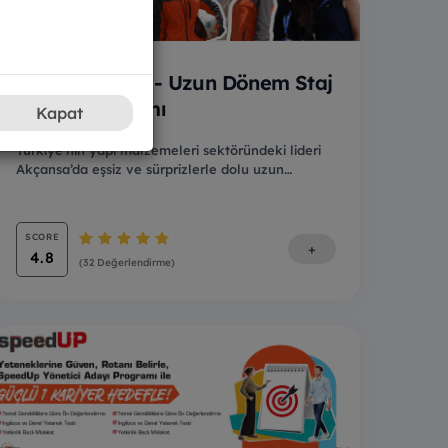
GençİZ - Uzun Dönem Staj
Programı
Kapat
Türkiye’nin yapı malzemeleri sektöründeki lideri
Akçansa’da eşsiz ve sürprizlerle dolu uzun
dönemli...
SCORE
+
4.8
(32 Değerlendirme)