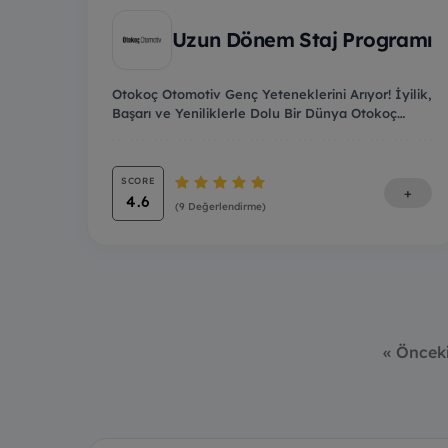
Uzun Dönem Staj Programı
Otokoç Otomotiv Genç Yeteneklerini Arıyor! İyilik,
Başarı ve Yeniliklerle Dolu Bir Dünya Otokoç
Oto...
SCORE
+
4.6
(9 Değerlendirme)
« Öncek