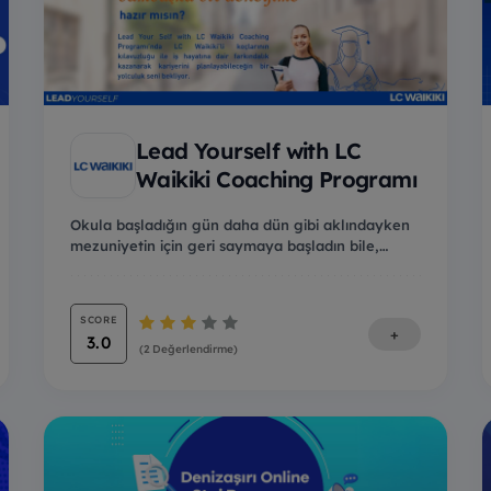
Lead Yourself with LC
Waikiki Coaching Programı
Okula başladığın gün daha dün gibi aklındayken
mezuniyetin için geri saymaya başladın bile,
zaman ne...
SCORE
+
3.0
(2 Değerlendirme)