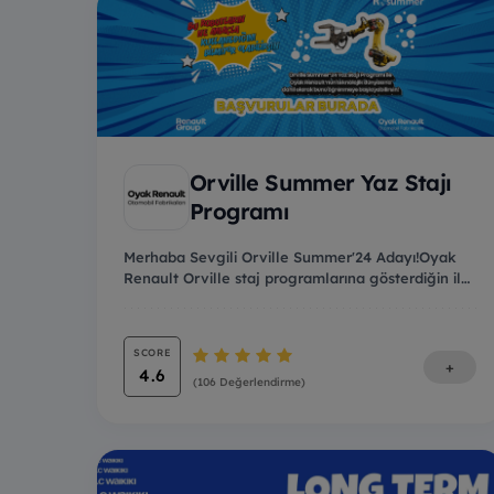
Orville Summer Yaz Stajı
Programı
Merhaba Sevgili Orville Summer'24 Adayı!Oyak
Renault Orville staj programlarına gösterdiğin ilgi
içi...
SCORE
+
4.6
(106 Değerlendirme)