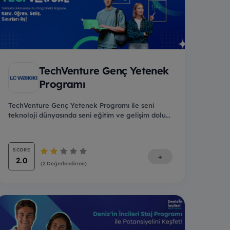
TechVenture Genç Yetenek
Programı
TechVenture Genç Yetenek Programı ile seni
teknoloji dünyasında seni eğitim ve gelişim dolu
bir mace...
SCORE
+
2.0
(2 Değerlendirme)