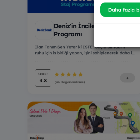
Daha fazla bi
Deniz'in İncileri Plus Staj
Programı
İlan TanımıSen Yeter ki İSTE! Güçlü bir takım
ruhu için iş birliği yapan, işini sahiplenerek daha i...
SCORE
+
4.8
(44 Değerlendirme)