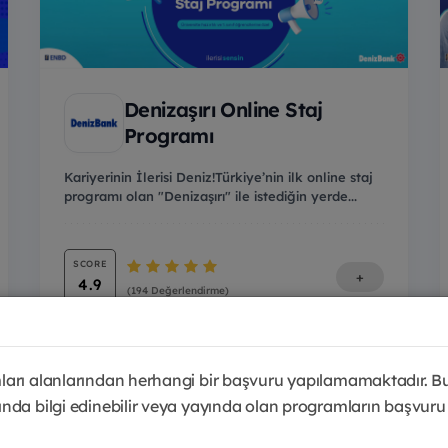
Denizaşırı Online Staj
Programı
Kariyerinin İlerisi Deniz!Türkiye’nin ilk online staj
programı olan "Denizaşırı" ile istediğin yerde...
SCORE
+
4.9
(194 Değerlendirme)
arı alanlarından herhangi bir başvuru yapılamamaktadır. B
nda bilgi edinebilir veya yayında olan programların başvuru