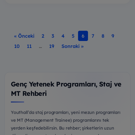
« Önceki
2
3
4
5
6
7
8
9
10
11
…
19
Sonraki »
Genç Yetenek Programları, Staj ve
MT Rehberi
Youthall’da staj programları, yeni mezun programları
ve MT (Management Trainee) programlarını tek
yerden keşfedebilirsin. Bu rehber; şirketlerin uzun