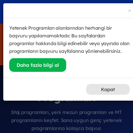
×
Yetenek Programları alanlarından herhangi bir
4 haftalık satış odaklı eğitim & gelişim programı Future
başvuru yapılamamaktadır. Bu sayfalardan
Sales Leader Academy başladı! Halen katılmak isteyenler
programlar hakkında bilgi edinebilir veya yayında olan
için kayıtlar devam ediyor.
programların başvuru sayfalarına yönlenebilirsiniz.
Hemen Kayıt Ol
Daha fazla bilgi al
Genç Yetenek
Kapat
Programları
Staj programları, yeni mezun programları ve MT
programlarını keşfet. Sana uygun genç yetenek
programlarına kolayca başvur.