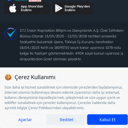
STJ İnsan Kaynakları Bilişim ve Danışmanlık A.Ş. Özel İstihdam
Bürosu Olarak 13/05/2025 - 12/05/2028 tarihleri arasında
faaliyette bulunmak üzere, Türkiye İş Kurumu tarafından
18/04/2025 tarih ve 18095710 sayılı karar uyarınca 1078 nolu
belge ile faaliyet göstermektedir. 4904 sayılı kanun uyarınca iş
arayanlardan ücret alınması yasaktır.