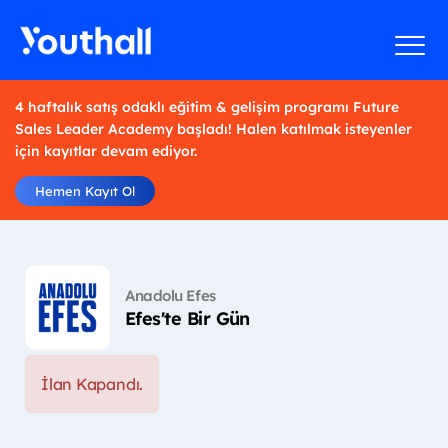
4 haftalık satış odaklı eğitim & gelişim programı Future
Sales Leader Academy başladı! Halen katılmak isteyenler
için kayıtlar devam ediyor.
Hemen Kayıt Ol
Anadolu Efes
Efes'te Bir Gün
İlan Kapandı.