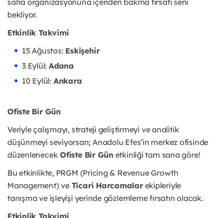
saha organizasyonuna içeriden bakma fırsatı seni
bekliyor.
Etkinlik Takvimi
15 Ağustos:
Eskişehir
3 Eylül:
Adana
10 Eylül:
Ankara
Ofiste Bir Gün
Veriyle çalışmayı, strateji geliştirmeyi ve analitik
düşünmeyi seviyorsan; Anadolu Efes’in merkez ofisinde
düzenlenecek
Ofiste Bir Gün
etkinliği tam sana göre!
Bu etkinlikte, PRGM (Pricing & Revenue Growth
Management) ve
Ticari Harcamalar
ekipleriyle
tanışma ve işleyişi yerinde gözlemleme fırsatın olacak.
Etkinlik Takvimi