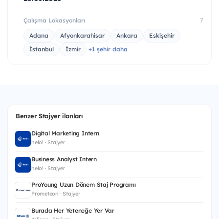
Çalışma Lokasyonları
7
Adana
Afyonkarahisar
Ankara
Eskişehir
İstanbul
İzmir
+1 şehir daha
Benzer Stajyer ilanları
Digital Marketing Intern
helo! · Stajyer
Business Analyst Intern
helo! · Stajyer
ProYoung Uzun Dönem Staj Programı
Prometeon · Stajyer
Burada Her Yeteneğe Yer Var