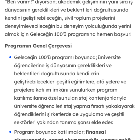
“Ben varım!” diyorsan; akademik gelişiminin yanı sıra iş
dünyasının gereklilikleri ve beklentileri doğrultusunda
kendini geliştirebileceğin, sivil toplum projelerini
deneyimleyebileceğin bu deneyim yolculuğunda yerini
almak için Geleceğin 100'ü programına hemen başvur!
Programın Genel Çerçevesi
Geleceğin 100'ü programı boyunca; üniversite
öğrencilerine iş dünyasının gereklilikleri ve
beklentileri doğrultusunda kendilerini
geliştirebilecekleri çeşitli eğitimlere, atölyelere ve
projelere katılım imkânı sunulurken program
katılımcılarına özel sunulan staj kontenjanlarıyla
üniversite öğrencileri staj yapma fırsatı yakalayarak
öğrendiklerini şirketlerde de uygulama ve çeşitli
sektörleri yakından tanıma şansı elde eder. ​​
Program boyunca katılımcılar;
finansal