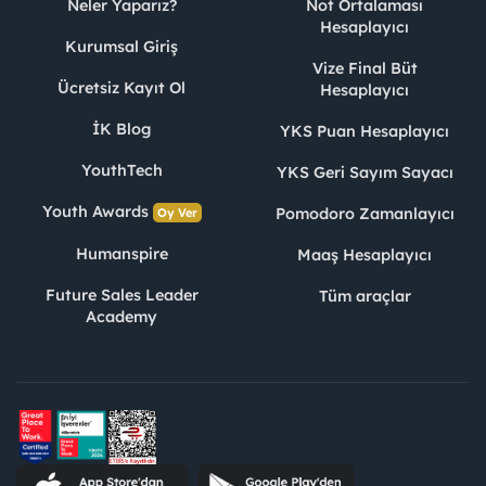
Neler Yaparız?
Not Ortalaması
Hesaplayıcı
Kurumsal Giriş
Vize Final Büt
Ücretsiz Kayıt Ol
Hesaplayıcı
İK Blog
YKS Puan Hesaplayıcı
YouthTech
YKS Geri Sayım Sayacı
Youth Awards
Pomodoro Zamanlayıcı
Oy Ver
Humanspire
Maaş Hesaplayıcı
Future Sales Leader
Tüm araçlar
Academy