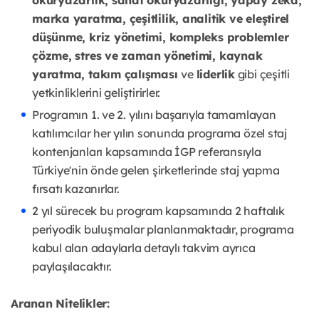
okuryazarlık, sanat okuryazarlığı, yapay zekâ,
marka yaratma, çeşitlilik, analitik ve eleştirel
düşünme, kriz yönetimi, kompleks problemler
çözme, stres ve zaman yönetimi, kaynak
yaratma, takım çalışması
ve
liderlik
gibi çeşitli
yetkinliklerini geliştirirler.​
Programın 1. ve 2. yılını başarıyla tamamlayan
katılımcılar her yılın sonunda programa özel staj
kontenjanları kapsamında İGP referansıyla
Türkiye'nin önde gelen şirketlerinde staj yapma
fırsatı kazanırlar.
2 yıl sürecek bu program kapsamında 2 haftalık
periyodik buluşmalar planlanmaktadır, programa
kabul alan adaylarla detaylı takvim ayrıca
paylaşılacaktır.
Aranan Nitelikler: