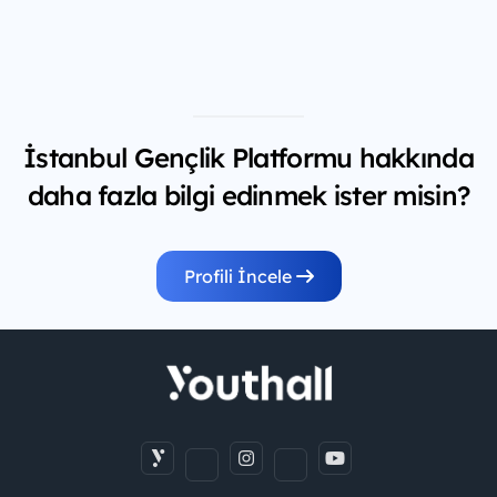
İstanbul Gençlik Platformu hakkında
daha fazla bilgi edinmek ister misin?
Profili İncele