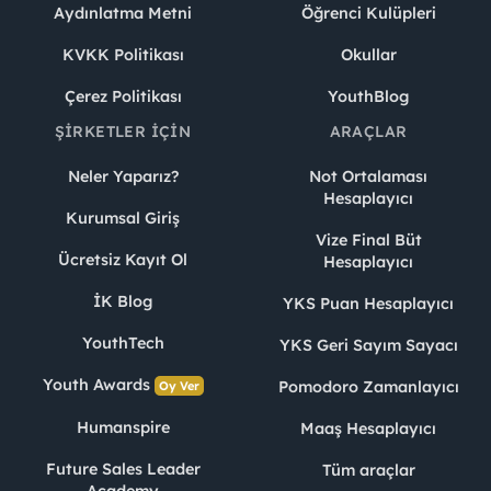
Aydınlatma Metni
Öğrenci Kulüpleri
KVKK Politikası
Okullar
Çerez Politikası
YouthBlog
ŞIRKETLER İÇIN
ARAÇLAR
Neler Yaparız?
Not Ortalaması
Hesaplayıcı
Kurumsal Giriş
Vize Final Büt
Ücretsiz Kayıt Ol
Hesaplayıcı
İK Blog
YKS Puan Hesaplayıcı
YouthTech
YKS Geri Sayım Sayacı
Youth Awards
Pomodoro Zamanlayıcı
Oy Ver
Humanspire
Maaş Hesaplayıcı
Future Sales Leader
Tüm araçlar
Academy