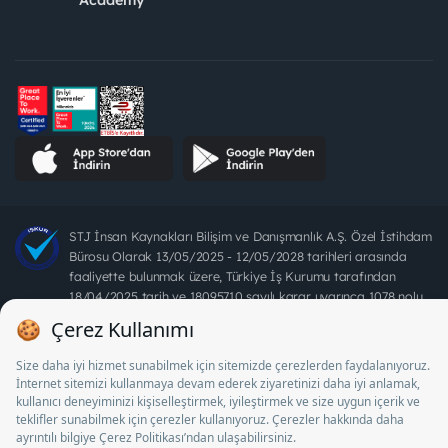
STJ İnsan Kaynakları Bilişim ve Danışmanlık A.Ş. Özel İstihdam
Bürosu Olarak 13/05/2025 - 12/05/2028 tarihleri arasında
faaliyette bulunmak üzere, Türkiye İş Kurumu tarafından
18/04/2025 tarih ve 18095710 sayılı karar uyarınca 1078 nolu
belge ile faaliyet göstermektedir. 4904 sayılı kanun uyarınca iş
arayanlardan ücret alınması yasaktır.