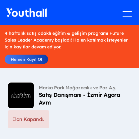
4 haftalık satış odaklı eğitim & gelişim programı Future
Sales Leader Academy başladı! Halen katılmak isteyenler
için kayıtlar devam ediyor.
Hemen Kayıt Ol
Marka Park Mağazacılık ve Paz A.ş.
Satış Danışmanı - İzmir Agora
Avm
İlan Kapandı.