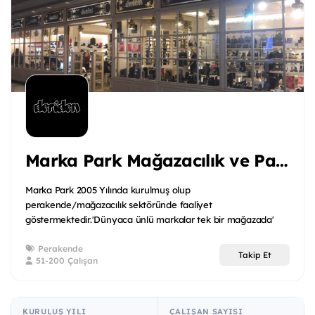
Marka Park Mağazacılık ve Paz A.ş.
Marka Park 2005 Yılında kurulmuş olup
perakende/mağazacılık sektöründe faaliyet
göstermektedir.'Dünyaca ünlü markalar tek bir mağazada'
sloganıyla birçok ü...
Perakende
Takip Et
51-200 Çalışan
KURULUŞ YILI
ÇALIŞAN SAYISI