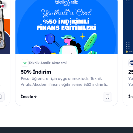
Teknik Analiz Akademi
50% İndirim
2
Fırsat öğrenciler için uygulanmaktadır. Teknik
Yo
Analiz Akademi finans eğitimlerine %50 indirimli
Yo
katılmak için...
eği
İncele
İn