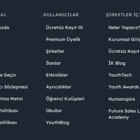
SAL
KULLANICILAR
ŞIRKETLER İÇ
ızda
Ücretsiz Kayıt Ol
Neler Yaparız?
Premium Üyelik
Kurumsal Giri
Şirketler
Ücretsiz Kayıt
İlanlar
İK Blog
me Geçin
Etkinlikler
YouthTech
cı Sözleşmesi
Ayrıcalıklar
Youth Award
atma Metni
Öğrenci Kulüpleri
Humanspire
litikası
Okullar
Future Sales 
Academy
olitikası
YouthBlog