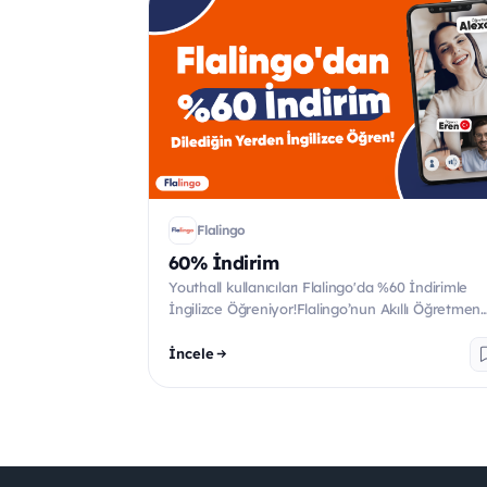
Flalingo
60% İndirim
Youthall kullanıcıları Flalingo'da %60 İndirimle
İngilizce Öğreniyor!Flalingo’nun Akıllı Öğretmen
Belirleme al...
İncele