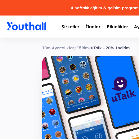
4 haftalık eğitim & gelişim progra
Şirketler
İlanlar
Etkinlikler
Ay
Tüm Ayrıcalıklar
/
Eğitim
/
uTalk - 20% İndirim
Y
29 