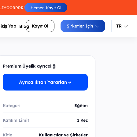
BAŞLIYOORRRR!
Hemen Kayıt Ol
iriş Yap
Kayıt Ol
Şirketler İçin
TR
ards
Blog
Türkçe
İngilizce
Engelleri atla, skorunu arkadaşlarınla
luluklarını
Premium Üyelik ayrıcalığı
yarıştır.
Izgara doldur, zorluğunu seç, puanını
siteler
Ayrıcalıktan Yararlan
yükselt.
Sayıları sırayla birleştir, tüm
arı daha
hücrelerden geç.
Kategori
Eğitim
Katılım Limit
1 Kez
Kitle
Kullanıcılar ve Şirketler