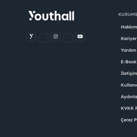
KURUM
Hakkım
Kariyer
Yardım
E-Book
İletişi
Kullanı
Aydınl
KVKK Po
Çerez P