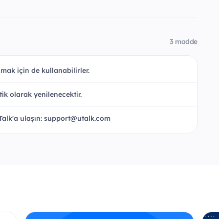
3 madde
almak için de kullanabilirler.
ik olarak yenilenecektir.
Talk'a ulaşın: support@utalk.com