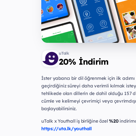
uTalk
20% İndirim
İster yabancı bir dil öğrenmek için ilk adı
geçirdiğiniz süreyi daha verimli kılmak iste
tehlikede olan dillerin de dahil olduğu 157 d
cümle ve kelimeyi çevrimiçi veya çevrimdış
başlayabilirsiniz.
uTalk x Youthall iş birliğine özel
%20
indirim
https://uta.lk/youthall