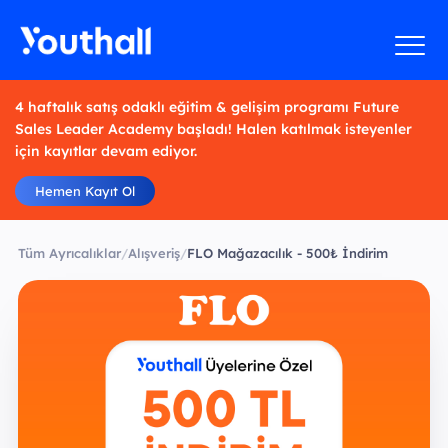
4 haftalık satış odaklı eğitim & gelişim programı Future
Sales Leader Academy başladı! Halen katılmak isteyenler
için kayıtlar devam ediyor.
Hemen Kayıt Ol
Tüm Ayrıcalıklar
/
Alışveriş
/
FLO Mağazacılık - 500₺ İndirim