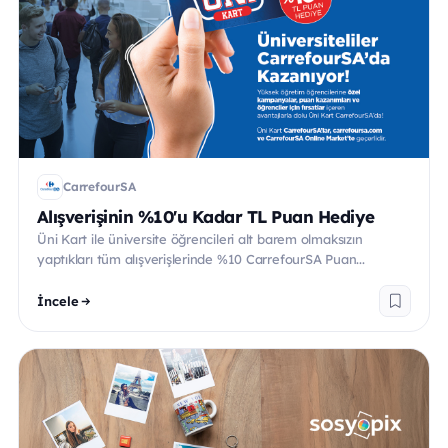
CarrefourSA
Alışverişinin %10'u Kadar TL Puan Hediye
Üni Kart ile üniversite öğrencileri alt barem olmaksızın
yaptıkları tüm alışverişlerinde %10 CarrefourSA Puan...
İncele