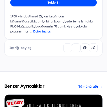
Takip Et
1960 yılında Ahmet Ziylan tarafından
k&uuml;&ccedil;&uuml;k bir at&ouml;lyede temelleri atılan
FLO Mağazacılık, bug&uuml;n T&uuml;rkiye ayakkabı
pazarının tartı...
Daha fazlası
İçeriği paylaş
Benzer Ayrıcalıklar
Tümünü gör →