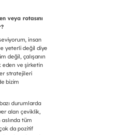
en veya rotasını
r?
 seviyorum, insan
e yeterli değil diye
m değil, çalışanın
 eden ve şirketin
r stratejileri
e bizim
a bazı durumlarda
er alan çeviklik,
n aslında tüm
çok da pozitif