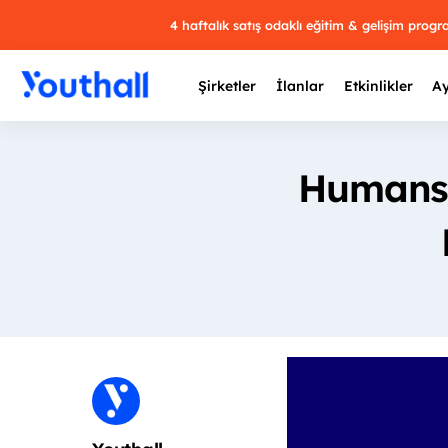
4 haftalık satış odaklı eğitim & gelişim prog
Şirketler
İlanlar
Etkinlikler
Ay
Humansp
Y
29 