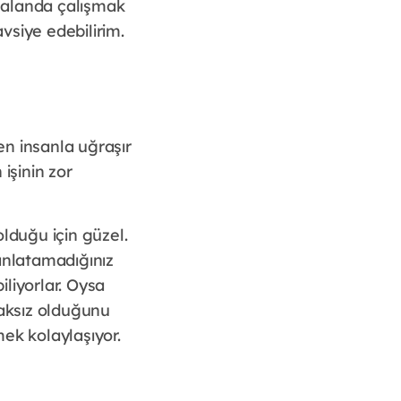
 alanda çalışmak
vsiye edebilirim.
en insanla uğraşır
işinin zor
olduğu için güzel.
 anlatamadığınız
liyorlar. Oysa
haksız olduğunu
ek kolaylaşıyor.