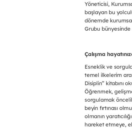
Yöneticisi, Kurums
başlayan bu yolcul
dönemde kurumsal a
Grubu bünyesinde 
Çalışma hayatınız
Esneklik ve sorgul
temel ilkelerim ar
Disiplin” kitabını 
Öğrenmek, gelişmek
sorgulamak öncelikl
beyin fırtınası olmu
olmanın yaratıcılığ
hareket etmeye, ek