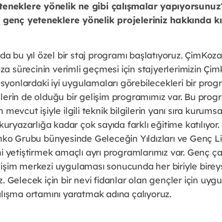
eneklere yönelik ne gibi çalışmalar yapıyorsunuz?
genç yeteneklere yönelik projeleriniz hakkında kıs
ında bu yıl özel bir staj programı başlatıyoruz. ÇimKoz
 sürecinin verimli geçmesi için stajyerlerimizin Çimk
yonlardaki iyi uygulamaları görebilecekleri bir prog
elerin de olduğu bir gelişim programımız var. Bu pr
n mevcut işiyle ilgili teknik bilgilerin yanı sıra kurum
okuryazarlığa kadar çok sayıda farklı eğitime katılıyor.
 Grubu bünyesinde Geleceğin Yıldızları ve Genç Lid
ni yetiştirmek amaçlı ayrı programlarımız var. Genç ça
lişim merkezi uygulaması sonucunda her biriyle bireys
z. Gelecek için bir nevi fidanlar olan gençler için uyg
alışma ortamını yaratmak adına çalıyoruz.