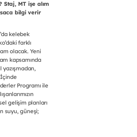
 Staj, MT işe alım
aca bilgi verir
a’da kelebek
o’daki farklı
ram olacak. Yeni
ogram kapsamında
sal yazışmadan,
 İçinde
erler Programı ile
lışanlarımızın
el gelişim planları
un suyu, güneşi;