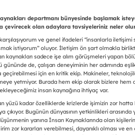
kaynakları departmanı bünyesinde başlamak istey
a çevirecek olan adaylara tavsiyeleriniz neler olu
arşılaşıyorum ve genel ifadeleri “insanlarla iletişimi
mak istiyorum” oluyor. İletişim ön şart olmakla birlikt
 kaynakları sadece işe alım görüşmeleri yapan bölü
ü gününde de, çalışan deneyiminin her adımında eşlik
a geçirebilmesi için en kritik ekip. Makineler, teknolojile
eye yetmiyor. Burada hem ekip olarak bizlere hem d
tekleyeceğimiz insan kaynağına ihtiyaç var.
lan yüzü kadar özelliklerde krizlerde işimizin zor hatt
a çıkıyor. Bugünün dünyasının yetkinlikleri arasında y
l düşünmenin yanına İnsan Kaynaklarında olan kişileri
lirim zor kararları verebilmesi, dayanıklı olması ve en 