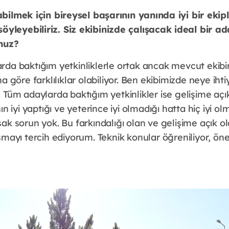
labilmek için bireysel başarının yanında iyi bir eki
yleyebiliriz. Siz ekibinizde çalışacak ideal bir ada
unuz?
rda baktığım yetkinliklerle ortak ancak mevcut ekibi
na göre farklılıklar olabiliyor. Ben ekibimizde neye iht
 Tüm adaylarda baktığım yetkinlikler ise gelişime açı
ın iyi yaptığı ve yeterince iyi olmadığı hatta hiç iyi ol
ak sorun yok. Bu farkındalığı olan ve gelişime açık o
şmayı tercih ediyorum. Teknik konular öğreniliyor, ön