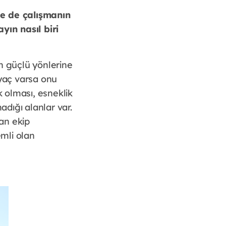
ple de çalışmanın
yın nasıl biri
n güçlü yönlerine
iyaç varsa onu
k olması, esneklik
madığı alanlar var.
lan ekip
emli olan