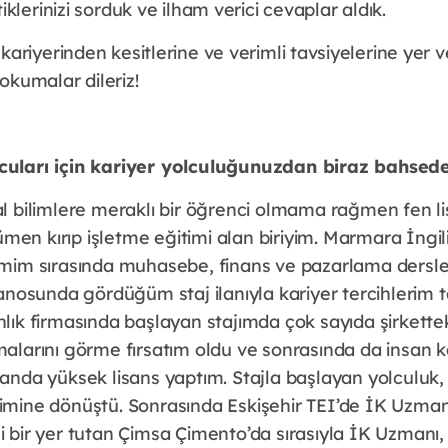
klerinizi sorduk ve ilham verici cevaplar aldık.
riyerinden kesitlerine ve verimli tavsiyelerine yer v
i okumalar dileriz!
uları için kariyer yolculuğunuzdan biraz bahsedeb
l bilimlere meraklı bir öğrenci olmama rağmen fen l
n kırıp işletme eğitimi alan biriyim. Marmara İngil
mim sırasında muhasebe, finans ve pazarlama dersle
panosunda gördüğüm staj ilanıyla kariyer tercihlerim
ık firmasında başlayan stajımda çok sayıda şirketteki
alarını görme fırsatım oldu ve sonrasında da insan k
nda yüksek lisans yaptım. Stajla başlayan yolculuk, 5 
mine dönüştü. Sonrasında Eskişehir TEI’de İK Uzmanı
 bir yer tutan Çimsa Çimento’da sırasıyla İK Uzmanı,