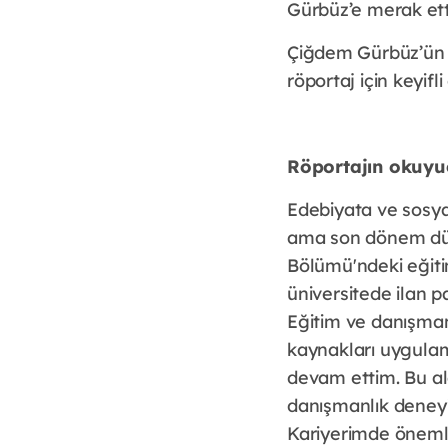
Gürbüz’e merak etti
Çiğdem Gürbüz’ün ka
röportaj için keyifl
Röportajın okuyuc
Edebiyata ve sosya
ama son dönem düme
Bölümü'ndeki eğiti
üniversitede ilan 
Eğitim ve danışmanl
kaynakları uygulam
devam ettim. Bu ala
danışmanlık deneyi
Kariyerimde önemli