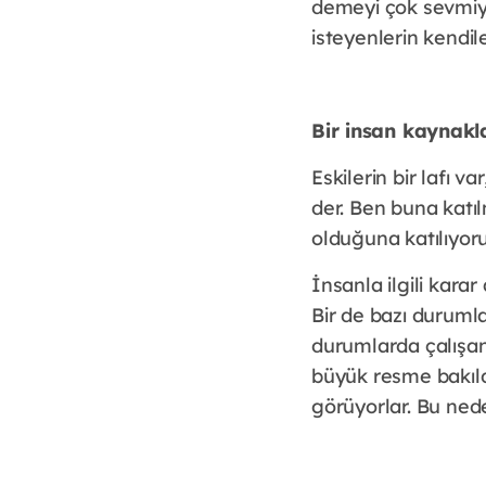
demeyi çok sevmiy
isteyenlerin kendil
Bir insan kaynakl
Eskilerin bir lafı 
der. Ben buna katıl
olduğuna katılıyor
İnsanla ilgili kara
Bir de bazı durumla
durumlarda çalışan
büyük resme bakıld
görüyorlar. Bu ned