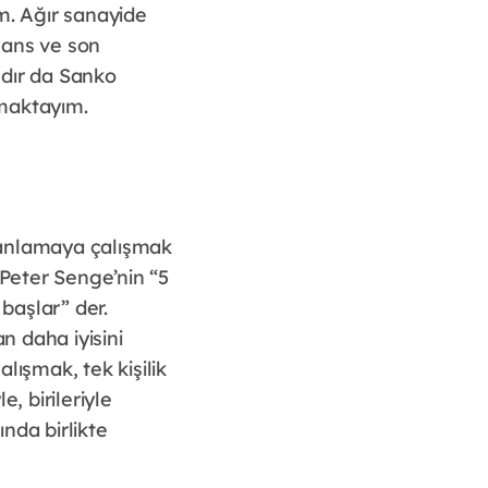
m. Ağır sanayide
mans ve son
ldır da Sanko
şmaktayım.
i anlamaya çalışmak
 Peter Senge’nin “5
başlar” der.
 daha iyisini
lışmak, tek kişilik
e, birileriyle
nda birlikte