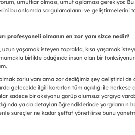
orum, umutkar olması, umut aşılaması gerekiyor. Bu
erini bu anlamda sorgulamalarını ve geliştirmelerini ta
arı profesyoneli olmanın en zor yanı sizce nedir?
var, uzun yaşamak isteyen toprakla, kısa yaşamak istey
mamakla birlikte odağında insan olan bir fonksiyonun 
um.
r almak zorlu yanı ama zor dediğimiz şey geliştirici de 
rda gelecekle ilgili kararları tüm açıklığı ile herkese
lar sadece bir aksiyonu görüp olumsuz yargıya varabi
ığında ya da detayları öğrendiklerinde yargılarının 
enle süreçler ne kadar şeffaf yönetilirse bunu yönetm