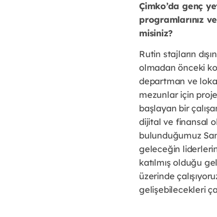
Çimko’da genç yet
programlarınız ve 
misiniz?
Rutin stajların dış
olmadan önceki koza
departman ve lokas
mezunlar için proj
başlayan bir çalışa
dijital ve finansal 
bulunduğumuz Sanko
geleceğin liderleri
katılmış olduğu ge
üzerinde çalışıyoru
gelişebilecekleri ç