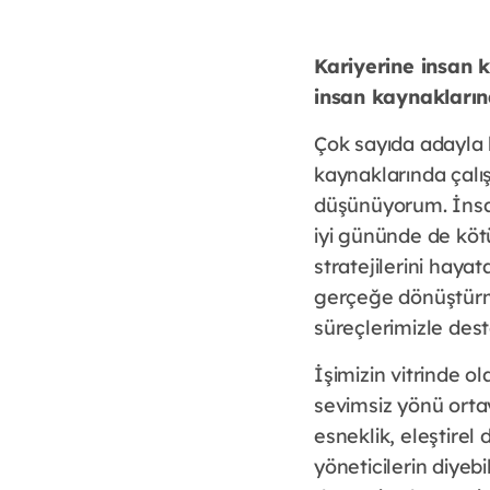
Kariyerine insan 
insan kaynakların
Çok sayıda adayla k
kaynaklarında çalış
düşünüyorum. İnsan
iyi gününde de köt
stratejilerini hayat
gerçeğe dönüştürm
süreçlerimizle des
İşimizin vitrinde o
sevimsiz yönü ortay
esneklik, eleştire
yöneticilerin diyebi