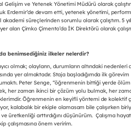
al Gelişim ve Yetenek Yönetimi Müdürü olarak çalıştı
uk Erdemir’de devam etti, yetenek yönetimi, perfor
kademi süreçlerinden sorumlu olarak çalıştım. 5 yı
yer alan Çimko Çimento’da İK Direktörü olarak çalı
da benimsediğiniz ilkeler nelerdir?
ayıcı olmak; olayların, durumların altındaki nedenler
asında yer almaktadır. Staja başladığımda ilk görevim
okumaktı. Peter Senge, “öğrenmenin bittiği yerde ölüm 
, her zaman ikinci bir çözüm yolu bulmak, her zaman
erimdir. Öğrenmenin en keyifli yöntemi de kolektif ça
yor, kalabalık bir ekiple olamasam bile çalışırken biriyl
ı ve üretkenliği arttırdığını düşünürüm. Çalışma hayatı
ip çalışmasına önem veririm.