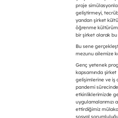
proje simülasyonlar
geliştirmeyi, tecrü
yandan şirket kültü
öğrenme kültürümüz
bir şirket olarak b
Bu sene gerçekleşt
mezunu ailemize k
Genç yetenek progra
kapsamında şirket 
gelişimlerine ve iş
pandemi sürecinde 
etkinliklerimizde 
uygulamalarımızı a
ettirdiğimiz mülaka
sosyal sorumluluğ