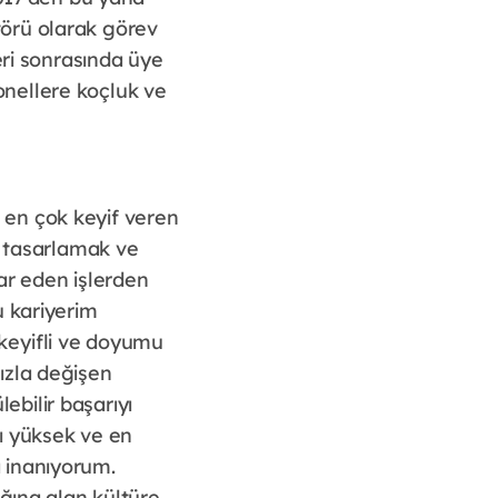
örü olarak görev
eri sonrasında üye
onellere koçluk ve
 en çok keyif veren
n tasarlamak ve
ar eden işlerden
u kariyerim
keyifli ve doyumu
ızla değişen
bilir başarıyı
ğı yüksek ve en
 inanıyorum.
ağına alan kültüre