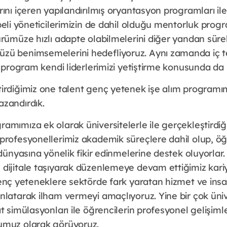
ını içeren yapılandırılmış oryantasyon programları ile 
beli yöneticilerimizin de dahil olduğu mentorluk progra
rümüze hızlı adapte olabilmelerini diğer yandan sürekl
ü benimsemelerini hedefliyoruz. Aynı zamanda iç te
u program kendi liderlerimizi yetiştirme konusunda da 
irdiğimiz one talent genç yetenek işe alım programım
azandırdık.
mımıza ek olarak üniversitelerle ile gerçekleştirdiğimi
profesyonellerimiz akademik süreçlere dahil olup, öğr
 dünyasına yönelik fikir edinmelerine destek oluyorlar. 
dijitale taşıyarak düzenlemeye devam ettiğimiz kari
genç yeteneklere sektörde fark yaratan hizmet ve ins
nlatarak ilham vermeyi amaçlıyoruz. Yine bir çok üni
t simülasyonları ile öğrencilerin profesyonel gelişiml
umuz olarak görüyoruz.