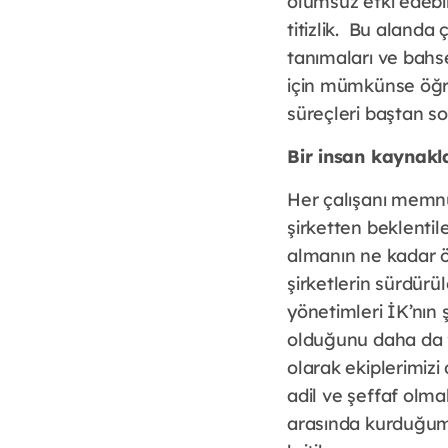
olumsuz etki edebil
titizlik. Bu alanda
tanımaları ve bahse
için mümkünse öğren
süreçleri baştan s
Bir insan kaynakl
Her çalışanı memnun
şirketten beklentile
almanın ne kadar 
şirketlerin sürdürü
yönetimleri İK’nın ş
olduğunu daha da fa
olarak ekiplerimiz
adil ve şeffaf olma
arasında kurduğumu