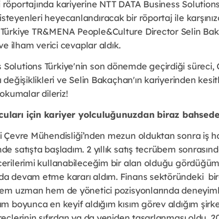
 röportajında kariyerine NTT DATA Business Solutions
steyenleri heyecanlandıracak bir röportaj ile karşını
s Türkiye TR&MENA People&Culture Director Selin Ba
 ve ilham verici cevaplar aldık.
Solutions Türkiye'nin son dönemde geçirdiği süreci
 değişiklikleri ve Selin Bakaçhan'ın kariyerinden kesitl
i okumalar dileriz!
uları için kariyer yolculuğunuzdan biraz bahsedeb
si Çevre Mühendisliği’nden mezun olduktan sonra iş h
de satışta başladım. 2 yıllık satış tecrübem sonrasınd
cerilerimi kullanabileceğim bir alan olduğu gördüğüm 
da devam etme kararı aldım. Finans sektöründeki birç
ı hem uzman hem de yönetici pozisyonlarında deneyi
tım boyunca en keyif aldığım kısım görev aldığım şirk
reçlerinin sıfırdan ya da yeniden tasarlanması oldu. 