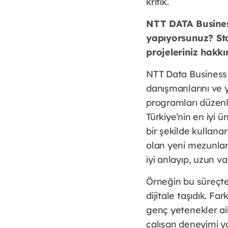
kritik.
NTT DATA Business
yapıyorsunuz? Sta
projeleriniz hakkı
NTT Data Business S
danışmanlarını ve 
programları düzenl
Türkiye’nin en iyi ü
bir şekilde kullana
olan yeni mezunlar 
iyi anlayıp, uzun v
Örneğin bu süreçte
dijitale taşıdık. Fa
genç yetenekler ail
çalışan deneyimi yo