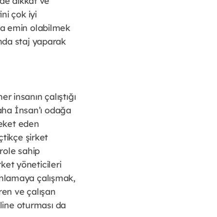
 de dikkat ve
ni çok iyi
ına emin olabilmek
ında staj yaparak
r insanın çalıştığı
 daha İnsan’ı odağa
reket eden
çtikçe şirket
 role sahip
et yöneticileri
 anlamaya çalışmak,
ren ve çalışan
line oturması da