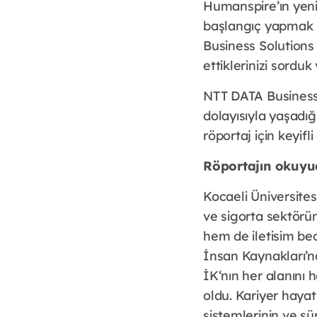
Humanspire’ın yeni
başlangıç yapmak i
Business Solution
ettiklerinizi sorduk
NTT DATA Business 
dolayısıyla yaşadığı
röportaj için keyifl
Röportajın okuyuc
Kocaeli Üniversite
ve sigorta sektörün
hem de iletisim be
İnsan Kaynakları’n
İK‘nın her alanın
oldu. Kariyer haya
sistemlerinin ve sü