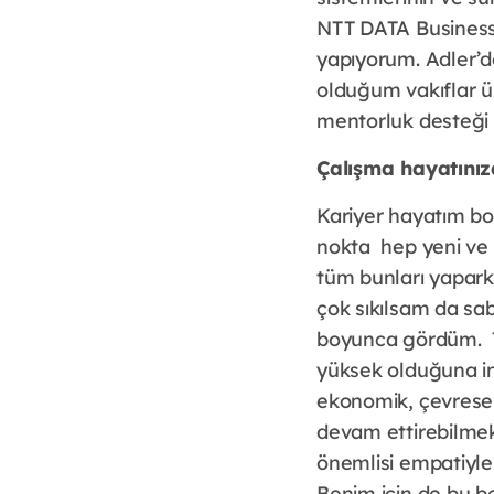
NTT DATA Business 
yapıyorum. Adler’de
olduğum vakıflar ü
mentorluk desteği
Çalışma hayatınız
Kariyer hayatım bo
nokta hep yeni ve 
tüm bunları yapark
çok sıkılsam da sa
boyunca gördüm. Ta
yüksek olduğuna in
ekonomik, çevresel
devam ettirebilmek 
önemlisi empatiyle
Benim için de bu be