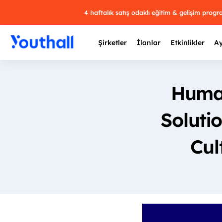
4 haftalık satış odaklı eğitim & gelişim prog
Şirketler
İlanlar
Etkinlikler
Ay
Human
Soluti
Y
29 
Cul