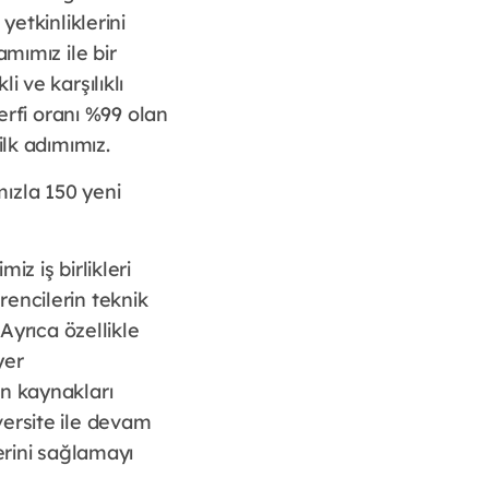
yetkinliklerini
mımız ile bir
i ve karşılıklı
rfi oranı %99 olan
ilk adımımız.
ızla 150 yeni
z iş birlikleri
encilerin teknik
Ayrıca özellikle
yer
an kaynakları
versite ile devam
erini sağlamayı