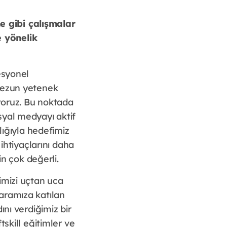
e gibi çalışmalar
 yönelik
esyonel
 mezun yetenek
yoruz. Bu noktada
sosyal medyayı aktif
lığıyla hedefimiz
ihtiyaçlarını daha
in çok değerli.
imizi uçtan uca
p aramıza katılan
ını verdiğimiz bir
skill eğitimler ve