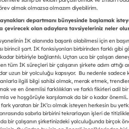
görev almak olmazsa olmazım diyebilirim.
kaynakları departmanı bünyesinde başlamak istey
a çevirecek olan adaylara tavsiyeleriniz neler ol
yonelinin İK alanında başarılı olabilmesi için en baş
 birincil şart. İK fonksiyonları birbirinden farklı gibi 
dar birbiriyle bağlantılı. Uçtan uca bir çalışan dene
 tüm İK süreçleri bir çalışanın şirkete adım attığı a
dar uzun bir yolculuğu kapsıyor. Bu nedenle sadece 
alanlarla ilgili bilgi sahibi olmak, merak etmek, trendl
 ve en önemlisi farklılıkları ve farklı fikirleri adil b
ımla ve hoşgörüyle karşılamak da bir o kadar önemli.
 fark yaratan bir İK’cı olmak isteyen herkesin bu yetki
onrasında sabırla birbirini tekrarlayan işleri de titizl
da bir çalışanın şirketinizdeki yolculuğunda birçok 