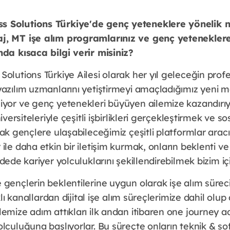
 Solutions Türkiye'de genç yeteneklere yönelik n
j, MT işe alım programlarınız ve genç yeteneklere
nda kısaca bilgi verir misiniz?
olutions Türkiye Ailesi olarak her yıl geleceğin prof
yazılım uzmanlarını yetiştirmeyi amaçladığımız yeni
iyor ve genç yetenekleri büyüyen ailemize kazandırı
niversiteleriyle çeşitli işbirlikleri gerçekleştirmek ve 
rak gençlere ulaşabileceğimiz çeşitli platformlar aracı
ile daha etkin bir iletişim kurmak, onların beklenti ve 
adede kariyer yolculuklarını şekillendirebilmek bizim iç
 gençlerin beklentilerine uygun olarak işe alım sürec
rklı kanallardan dijital işe alım süreçlerimize dahil olu
emize adım attıkları ilk andan itibaren one journey ad
lculuğuna başlıyorlar. Bu süreçte onların teknik & soft