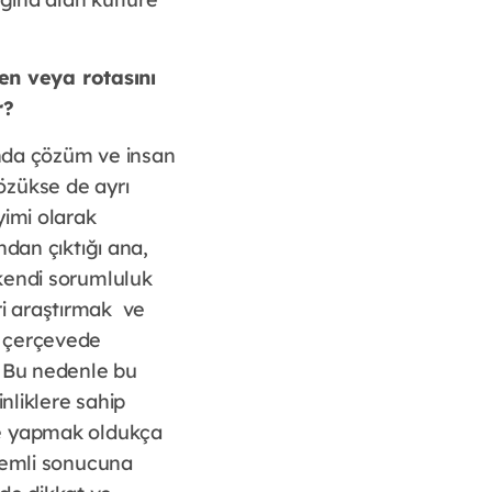
en veya rotasını
ur?
ında çözüm ve insan
gözükse de ayrı
yimi olarak
ndan çıktığı ana,
kendi sorumluluk
eri araştırmak ve
ir çerçevede
. Bu nedenle bu
nliklere sahip
ikle yapmak oldukça
önemli sonucuna