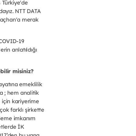
 Türkiye'de
zdayız. NTT DATA
kaçhan'a merak
, COVID-19
erin anlatıldığı
ilir misiniz?
ayatına emeklilik
a ; hem analitik
için kariyerime
ok farklı şirkette
mleme imkanım
etlerde İK
2017’den bu yana