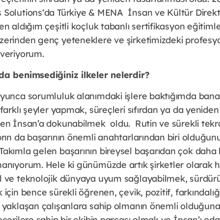
Solutions‘da Türkiye & MENA İnsan ve Kültür Direkt
n aldığım çeşitli koçluk tabanlı sertifikasyon eğitiml
zerinden genç yeteneklere ve şirketimizdeki profesy
 veriyorum.
da benimsediğiniz ilkeler nelerdir?
yunca sorumluluk alanımdaki işlere baktığımda bana
farklı şeyler yapmak, süreçleri sıfırdan ya da yenide
en İnsan’a dokunabilmek oldu. Rutin ve sürekli tekr
brın da başarının önemli anahtarlarından biri olduğun
kımla gelen başarının bireysel başarıdan çok daha 
anıyorum. Hele ki günümüzde artık şirketler olarak h
 ve teknolojik dünyaya uyum sağlayabilmek, sürdürüle
için bence sürekli öğrenen, çevik, pozitif, farkındalı
 yaklaşan çalışanlara sahip olmanın önemli olduğuna
cerilere sahip bir ekibin parçası olmak ve İnsan’ı od