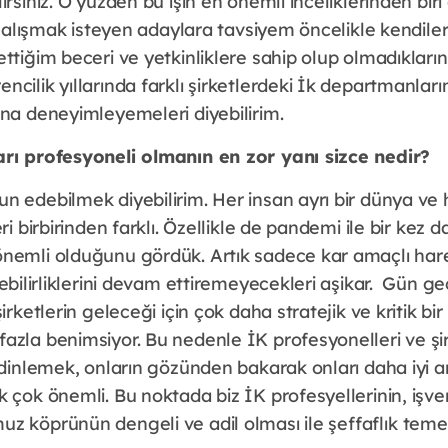
irsiniz. O yüzden bu işin en önemli inceliklerinden biri
 çalışmak isteyen adaylara tavsiyem öncelikle kendileri
ttiğim beceri ve yetkinliklere sahip olup olmadıklar
cilik yıllarında farklı şirketlerdeki İk departmanlar
ona deneyimleyemeleri diyebilirim.
arı profesyoneli olmanın en zor yanı sizce nedir?
 edebilmek diyebilirim. Her insan ayrı bir dünya ve he
ri birbirinden farklı. Özellikle de pandemi ile bir kez
önemli olduğunu gördük. Artık sadece kar amaçlı ha
lebilirliklerini devam ettiremeyecekleri aşikar. Gün ge
irketlerin geleceği için çok daha stratejik ve kritik bir
zla benimsiyor. Bu nedenle İK profesyonelleri ve şirk
i dinlemek, onların gözünden bakarak onları daha iyi
k çok önemli. Bu noktada biz İK profesyellerinin, işve
z köprünün dengeli ve adil olması ile şeffaflık teme