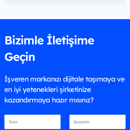
Bizimle İletişime
Geçin
İşveren markanızı dijitale taşımaya ve
en iyi yetenekleri şirketinize
kazandırmaya hazır mısınız?