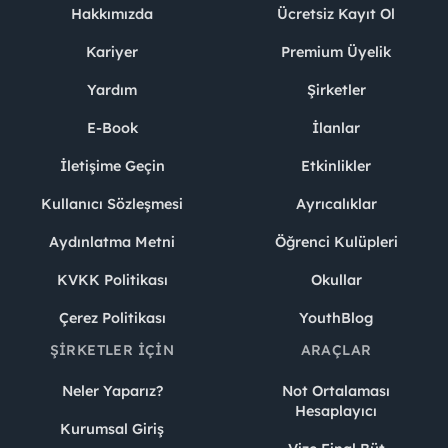
Hakkımızda
Ücretsiz Kayıt Ol
Kariyer
Premium Üyelik
Yardım
Şirketler
E-Book
İlanlar
İletişime Geçin
Etkinlikler
Kullanıcı Sözleşmesi
Ayrıcalıklar
Aydınlatma Metni
Öğrenci Kulüpleri
KVKK Politikası
Okullar
Çerez Politikası
YouthBlog
ŞIRKETLER İÇIN
ARAÇLAR
Neler Yaparız?
Not Ortalaması
Hesaplayıcı
Kurumsal Giriş