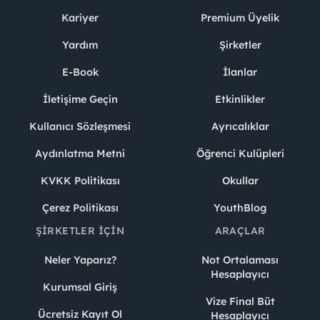
Kariyer
Premium Üyelik
Yardım
Şirketler
E-Book
İlanlar
İletişime Geçin
Etkinlikler
Kullanıcı Sözleşmesi
Ayrıcalıklar
Aydınlatma Metni
Öğrenci Kulüpleri
KVKK Politikası
Okullar
Çerez Politikası
YouthBlog
ŞIRKETLER İÇIN
ARAÇLAR
Neler Yaparız?
Not Ortalaması
Hesaplayıcı
Kurumsal Giriş
Vize Final Büt
Ücretsiz Kayıt Ol
Hesaplayıcı