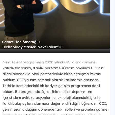
Samet Hacıömeroğlu
Technology Master, Next Talent'20
Next Talent programıyla 2020 yılında MT olarak şirkete
katıldıktan sonra, 8 aylık part-time sürecim boyunca CCI'nın
dijital alandaki global partnerleriyle birebir çalışma imkanı
buldum. CCI'ya tam zamanlı olarak katılmamın ardından,
TechMasters adındaki bir kariyer gelişim programına dahil
oldum. Bu programda Dijital Teknolojiler departmanı
içerisinde 6 aylık rotasyonlar ile teknoloji alanındaki işlerin
farklı bakış açılarından nasıl değerlendirildiğini öğrendim. CCI,
yeni mezun olduğum dönemde farklı rolleri ve projeleri görme