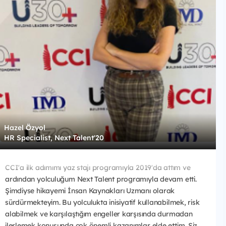
Hazel Özyol
HR Specialist, Next Talent'20
CCI'a ilk adımımı yaz stajı programıyla 2019'da attım ve
ardından yolculuğum Next Talent programıyla devam etti.
Şimdiyse hikayemi İnsan Kaynakları Uzmanı olarak
sürdürmekteyim. Bu yolculukta inisiyatif kullanabilmek, risk
alabilmek ve karşılaştığım engeller karşısında durmadan
ilerlemek konusunda çok önemli kazanımlar elde ettim. Siz