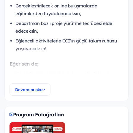
Gerçekleştirilecek online buluşmalarda
eğitimlerden faydalanacaksın,
Departman bazlı proje yürütme tecrübesi elde
edeceksin,
Eğlenceli aktivitelerle CCI’ın güçlü takım ruhunu
yaşayacaksın!
Eğer sen de;
“Hızlı tüketim sektörü tam bana göre” diyorsan,
Araştırmacı ve yenilikçi ruha sahipsen,
Devamını oku
“Sorumluluk sahibiyim ve tam bir takım
oyuncusuyum” diyorsan,
Öğrenmeye ve gelişime açıksan,
Program Fotoğrafları
Rahatlıkla İngilizce iletişim kurabiliyorsan.