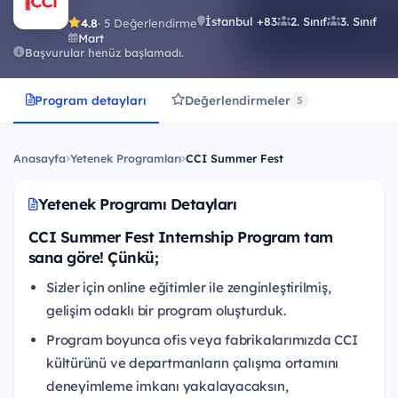
İstanbul +83
2. Sınıf
3. Sınıf
4.8
· 5 Değerlendirme
Mart
Başvurular henüz başlamadı.
Program detayları
Değerlendirmeler
5
Anasayfa
Yetenek Programları
CCI Summer Fest
Yetenek Programı Detayları
CCI Summer Fest Internship Program tam
sana göre! Çünkü;
Sizler için online eğitimler ile zenginleştirilmiş,
gelişim odaklı bir program oluşturduk.
Program boyunca ofis veya fabrikalarımızda CCI
kültürünü ve departmanların çalışma ortamını
deneyimleme imkanı yakalayacaksın,