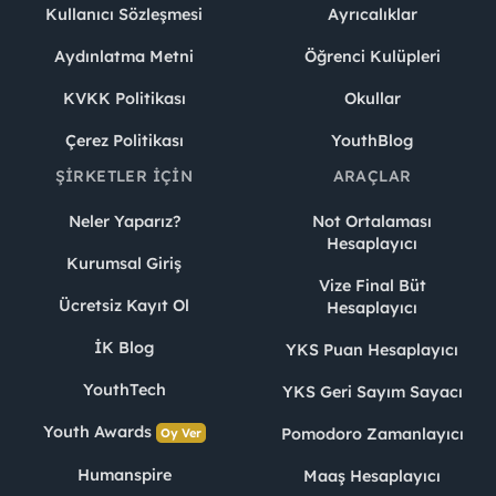
Kullanıcı Sözleşmesi
Ayrıcalıklar
Aydınlatma Metni
Öğrenci Kulüpleri
KVKK Politikası
Okullar
Çerez Politikası
YouthBlog
ŞIRKETLER İÇIN
ARAÇLAR
Neler Yaparız?
Not Ortalaması
Hesaplayıcı
Kurumsal Giriş
Vize Final Büt
Ücretsiz Kayıt Ol
Hesaplayıcı
İK Blog
YKS Puan Hesaplayıcı
YouthTech
YKS Geri Sayım Sayacı
Youth Awards
Pomodoro Zamanlayıcı
Oy Ver
Humanspire
Maaş Hesaplayıcı