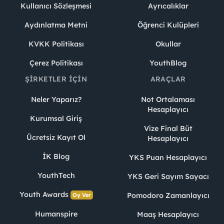
Kullanıcı Sözleşmesi
Ayrıcalıklar
Aydınlatma Metni
Öğrenci Kulüpleri
KVKK Politikası
Okullar
Çerez Politikası
YouthBlog
ŞIRKETLER İÇIN
ARAÇLAR
Neler Yaparız?
Not Ortalaması
Hesaplayıcı
Kurumsal Giriş
Vize Final Büt
Ücretsiz Kayıt Ol
Hesaplayıcı
İK Blog
YKS Puan Hesaplayıcı
YouthTech
YKS Geri Sayım Sayacı
Youth Awards
Pomodoro Zamanlayıcı
Oy Ver
Humanspire
Maaş Hesaplayıcı