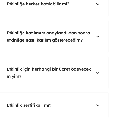
Etkinliğe herkes katılabilir mi?
Etkinliğe katılımım onaylandıktan sonra
etkinliğe nasıl katılım göstereceğim?
Etkinlik için herhangi bir ücret ödeyecek
miyim?
Etkinlik sertifikalı mı?