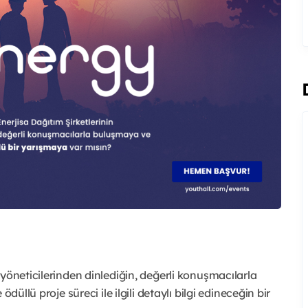
yöneticilerinden dinlediğin, değerli konuşmacılarla
düllü proje süreci ile ilgili detaylı bilgi edineceğin bir