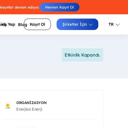
 kayıtlar devam ediyor.
Hemen Kayıt Ol
iriş Yap
Kayıt Ol
Şirketler İçin
TR
ards
Blog
Türkçe
İngilizce
Etkinlik Kapandı.
Engelleri atla, skorunu arkadaşlarınla
luluklarını
yarıştır.
Izgara doldur, zorluğunu seç, puanını
siteler
yükselt.
Sayıları sırayla birleştir, tüm
arı daha
hücrelerden geç.
ORGANIZASYON
Enerjisa Enerji