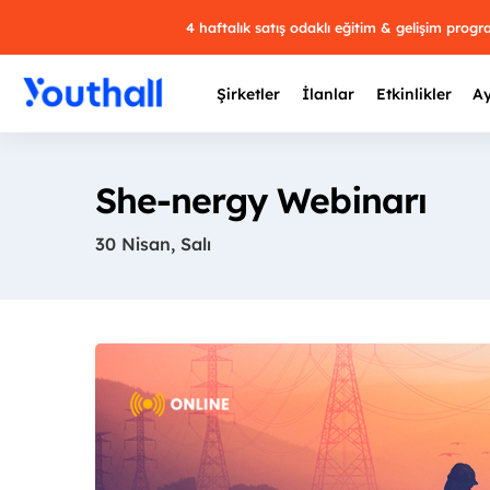
4 haftalık satış odaklı eğitim & gelişim prog
Şirketler
İlanlar
Etkinlikler
Ay
She-nergy Webinarı
30 Nisan, Salı
Y
29 