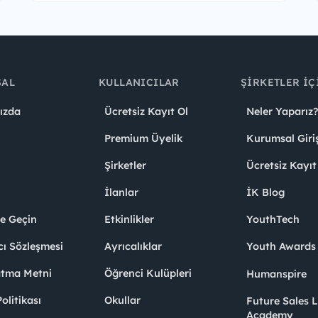
SAL
KULLANICILAR
ŞIRKETLER İÇ
ızda
Ücretsiz Kayıt Ol
Neler Yaparız?
Premium Üyelik
Kurumsal Giri
Şirketler
Ücretsiz Kayıt
İlanlar
İK Blog
me Geçin
Etkinlikler
YouthTech
cı Sözleşmesi
Ayrıcalıklar
Youth Award
atma Metni
Öğrenci Kulüpleri
Humanspire
litikası
Okullar
Future Sales 
Academy