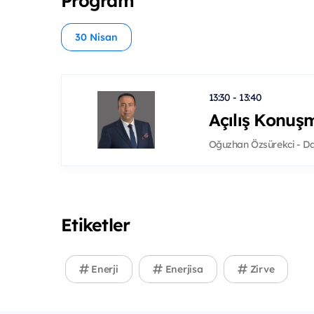
Program
30 Nisan
13:30 - 13:40
Açılış Konuş
Oğuzhan Özsürekci - Da
Etiketler
Enerji
Enerjisa
Zirve