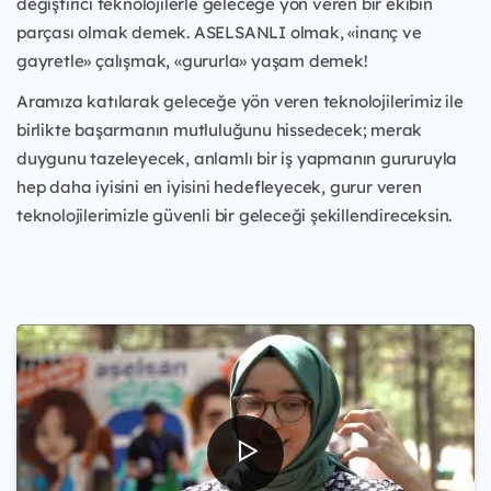
değiştirici teknolojilerle geleceğe yön veren bir ekibin
parçası olmak demek. ASELSANLI olmak, «inanç ve
gayretle» çalışmak, «gururla» yaşam demek!
Aramıza katılarak geleceğe yön veren teknolojilerimiz ile
birlikte başarmanın mutluluğunu hissedecek; merak
duygunu tazeleyecek, anlamlı bir iş yapmanın gururuyla
hep daha iyisini en iyisini hedefleyecek, gurur veren
teknolojilerimizle güvenli bir geleceği şekillendireceksin.