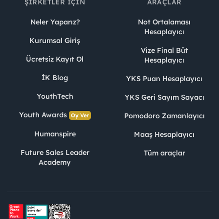
ŞIRKETLER İÇIN
ARAÇLAR
Neler Yaparız?
Not Ortalaması
Hesaplayıcı
Kurumsal Giriş
Vize Final Büt
Ücretsiz Kayıt Ol
Hesaplayıcı
İK Blog
YKS Puan Hesaplayıcı
YouthTech
YKS Geri Sayım Sayacı
Youth Awards
Pomodoro Zamanlayıcı
Oy Ver
Humanspire
Maaş Hesaplayıcı
Future Sales Leader
Tüm araçlar
Academy