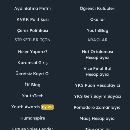
Aydınlatma Metni
Öğrenci Kulüpleri
KVKK Politikası
Okullar
Çerez Politikası
YouthBlog
ŞIRKETLER İÇIN
ARAÇLAR
Neler Yaparız?
Not Ortalaması
Hesaplayıcı
Kurumsal Giriş
Vize Final Büt
Ücretsiz Kayıt Ol
Hesaplayıcı
İK Blog
YKS Puan Hesaplayıcı
YouthTech
YKS Geri Sayım Sayacı
Youth Awards
Pomodoro Zamanlayıcı
Oy Ver
Humanspire
Maaş Hesaplayıcı
Future Sales Leader
Tüm araçlar