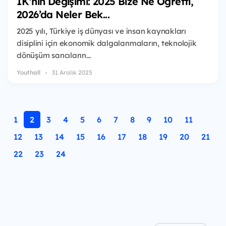
İK'nın Değişimi: 2025 Bize Ne Öğretti,
2026’da Neler Bek...
2025 yılı, Türkiye iş dünyası ve insan kaynakları
disiplini için ekonomik dalgalanmaların, teknolojik
dönüşüm sancıların...
Youthall
31 Aralık 2025
1
2
3
4
5
6
7
8
9
10
11
12
13
14
15
16
17
18
19
20
21
22
23
24