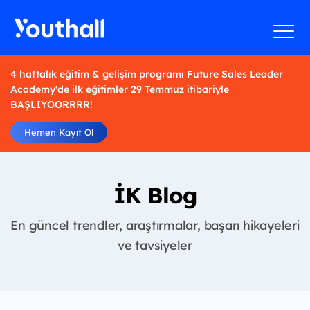
4 haftalık eğitim & gelişim programı Future Sales Leader
Academy'de ilk eğitimler 29 Temmuz itibariyle
BAŞLIYOORRRR!
Hemen Kayıt Ol
İK Blog
En güncel trendler, araştırmalar, başarı hikayeleri
ve tavsiyeler