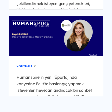
şekillendirmek isteyen genç yetenekleri,
Türkiye’nin önde gelen şirketlerinin insan
kaynakları liderleri...
x
YOUTHALL
Humanspire’ın yeni röportajında
kariyerine Eclit'te başlangıç yapmak
isteyenleri heyecanlandıracak bir sohbet
ile karşınızdayız. Eclit İnsan ve Kültür
Genel Müdür Yardımcısı B...