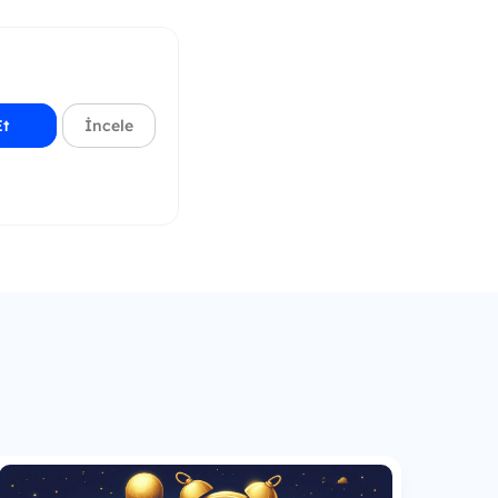
Et
İncele