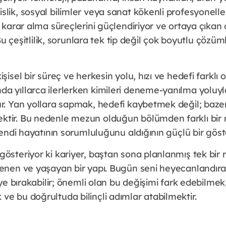
lik, sosyal bilimler veya sanat kökenli profesyonelleri
n karar alma süreçlerini güçlendiriyor ve ortaya çıkan
. Bu çeşitlilik, sorunlara tek tip değil çok boyutlu çözüm
şisel bir süreç ve herkesin yolu, hızı ve hedefi farklı ol
a yıllarca ilerlerken kimileri deneme-yanılma yoluy
ur. Yan yollara sapmak, hedefi kaybetmek değil; bazen
ktir. Bu nedenle mezun olduğun bölümden farklı bir
 kendi hayatının sorumluluğunu aldığının güçlü bir göst
gösteriyor ki kariyer, baştan sona planlanmış tek bir
lenen ve yaşayan bir yapı. Bugün seni heyecanlandıran
iye bırakabilir; önemli olan bu değişimi fark edebilmek,
e bu doğrultuda bilinçli adımlar atabilmektir.