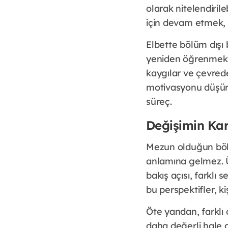
olarak nitelendiril
için devam etmek, 
Elbette bölüm dışı 
yeniden öğrenmek, 
kaygılar ve çevred
motivasyonu düşüre
süreç.
Değişimin Kar
Mezun olduğun bölüm
anlamına gelmez. Ün
bakış açısı, farklı
bu perspektifler, ki
Öte yandan, farklı 
daha değerli hale g