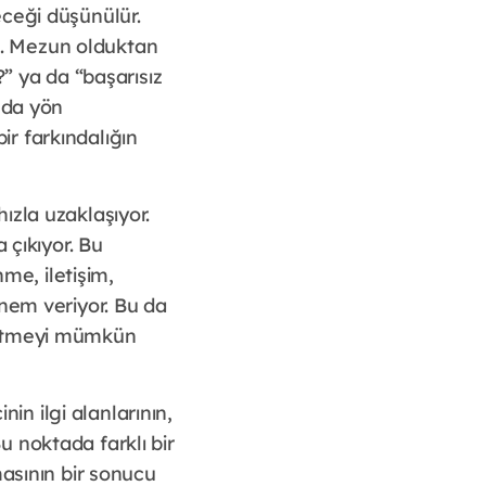
eceği düşünülür.
. Mezun olduktan
?” ya da “başarısız
nda yön
bir farkındalığın
ızla uzaklaşıyor.
 çıkıyor. Bu
nme, iletişim,
önem veriyor. Bu da
a etmeyi mümkün
n ilgi alanlarının,
 noktada farklı bir
masının bir sonucu