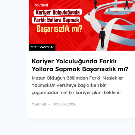
MOTIVASYON
Kariyer Yolculuğunda Farklı
Yollara Sapmak Başarısızlık mı?
Mezun Olduğun Bölümden Farklı Meslekler
YapmakÜniversiteye başlarken bir
çoğumuzdan net bir kariyer planı beklenir.
Seçt...
Youthall
09 Ocak 2026