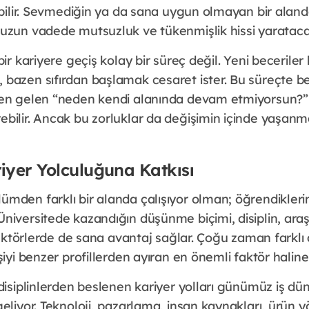
ebilir. Sevmediğin ya da sana uygun olmayan bir alanda
uzun vadede mutsuzluk ve tükenmişlik hissi yarataca
bir kariyere geçiş kolay bir süreç değil. Yeni becerile
bazen sıfırdan başlamak cesaret ister. Bu süreçte bel
en gelen “neden kendi alanında devam etmiyorsun?” 
bilir. Ancak bu zorluklar da değişimin içinde yaşanm
iyer Yolculuğuna Katkısı
den farklı bir alanda çalışıyor olman; öğrendiklerin
iversitede kazandığın düşünme biçimi, disiplin, araşt
 sektörlerde de sana avantaj sağlar. Çoğu zaman farkl
şiyi benzer profillerden ayıran en önemli faktör haline 
disiplinlerden beslenen kariyer yolları günümüz iş d
eliyor. Teknoloji, pazarlama, insan kaynakları, ürün y