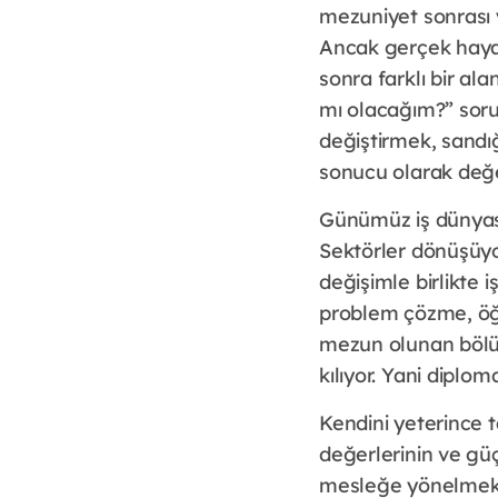
mezuniyet sonrası 
Ancak gerçek haya
sonra farklı bir al
mı olacağım?” sorul
değiştirmek, sandığı
sonucu olarak değe
Günümüz iş dünyası
Sektörler dönüşüyor
değişimle birlikte i
problem çözme, öğr
mezun olunan bölü
kılıyor. Yani diplo
Kendini yeterince 
değerlerinin ve gü
mesleğe yönelmek, a