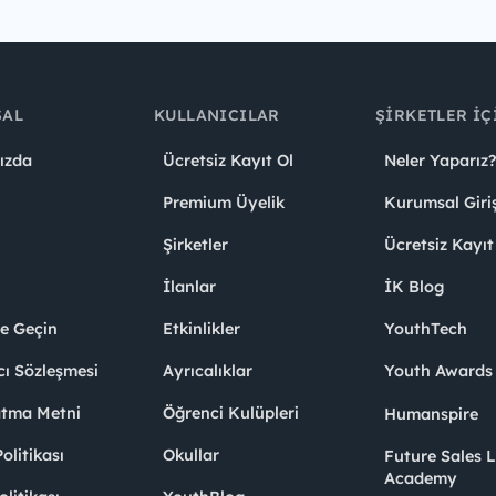
SAL
KULLANICILAR
ŞIRKETLER İÇ
ızda
Ücretsiz Kayıt Ol
Neler Yaparız?
Premium Üyelik
Kurumsal Giri
Şirketler
Ücretsiz Kayıt
İlanlar
İK Blog
me Geçin
Etkinlikler
YouthTech
cı Sözleşmesi
Ayrıcalıklar
Youth Award
atma Metni
Öğrenci Kulüpleri
Humanspire
litikası
Okullar
Future Sales 
Academy