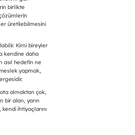
n birlikte
 çözümlerin
ler üretilebilmesini
abilir. Kimi bireyler
la kendine daha
 asıl hedefin ne
 meslek yapmak,
ergesidir.
 rota olmaktan çok,
 bir alan, yarın
 kendi ihtiyaçlarını