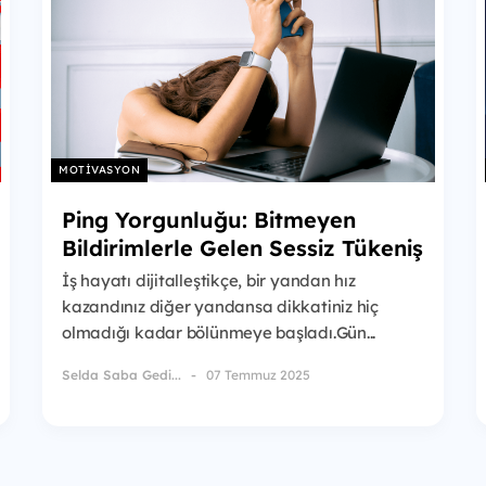
MOTIVASYON
Ping Yorgunluğu: Bitmeyen
Bildirimlerle Gelen Sessiz Tükeniş
İş hayatı dijitalleştikçe, bir yandan hız
kazandınız diğer yandansa dikkatiniz hiç
olmadığı kadar bölünmeye başladı.Gün...
Selda Saba Gedi...
07 Temmuz 2025