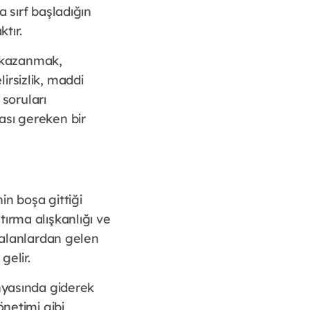
 sırf başladığın
ktır.
r kazanmak,
irsizlik, maddi
soruları
ası gereken bir
in boşa gittiği
ırma alışkanlığı ve
ı alanlardan gelen
gelir.
ünyasında giderek
önetimi gibi