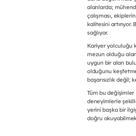
alanlarda; mühendis
çalışması, ekipleri
kalitesini artırıyor
sağlıyor.
Kariyer yolculuğu ki
mezun olduğu aland
uygun bir alan bul
olduğunu keşfetme
başarısızlık değil;
Tüm bu değişimler 
deneyimlerle şekil
yerini başka bir ilg
doğru okuyabilmek v