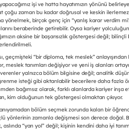
yapacağımız işi ve hatta hayatımızın yönünü belirley
t çoğu zaman bu kadar doğrusal ve keskin ilerlemez
ana yönelmek, birçok genç için “yanlış karar verdim mi
arını beraberinde getirebilir. Oysa kariyer yolculuğu
mızın aksine bir başarısızlık göstergesi değil; bilinçli 
rlendirilmeli.
, geçmişteki “bir diploma, tek meslek” anlayışından h
, meslek tanımları değişiyor ve yeni iş alanları ortaya
şverenler yalnızca bölüm bilgisine değil; analitik düşü
enme isteği gibi aktarılabilir becerilere daha fazla 
mden bağımsız olarak, farklı alanlarda kariyer inş
man, kim olduğunun tek göstergesi olmaktan çıkıyor.
tanıyamadan bölüm seçmek zorunda kalan bir öğrencini
çlü yönlerinin zamanla değişmesi son derece doğal. Bu
slında “yan yol” değil; kişinin kendini daha iyi tanı