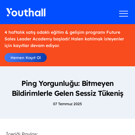
4 haftalık satış odaklı eğitim & gelişim programı Future
Sales Leader Academy başladı! Halen katılmak isteyenler
için kayıtlar devam ediyor.
Hemen Kayıt Ol
Ping Yorgunluğu: Bitmeyen
Bildirimlerle Gelen Sessiz Tükeniş
07 Temmuz 2025
İçeriği Paylaş: