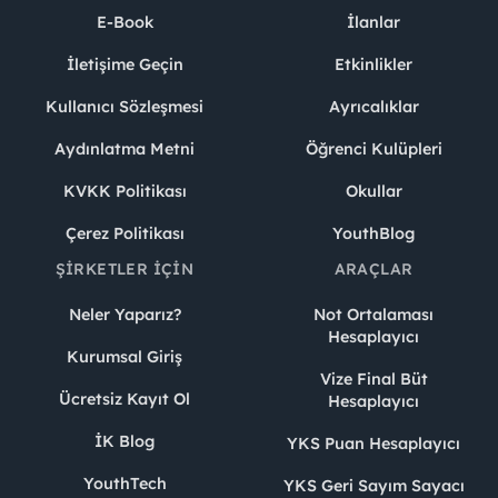
E-Book
İlanlar
İletişime Geçin
Etkinlikler
Kullanıcı Sözleşmesi
Ayrıcalıklar
Aydınlatma Metni
Öğrenci Kulüpleri
KVKK Politikası
Okullar
Çerez Politikası
YouthBlog
ŞIRKETLER İÇIN
ARAÇLAR
Neler Yaparız?
Not Ortalaması
Hesaplayıcı
Kurumsal Giriş
Vize Final Büt
Ücretsiz Kayıt Ol
Hesaplayıcı
İK Blog
YKS Puan Hesaplayıcı
YouthTech
YKS Geri Sayım Sayacı