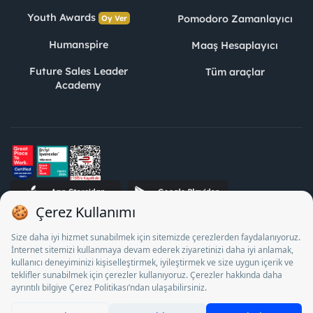
Youth Awards
Pomodoro Zamanlayıcı
Oy Ver
Humanspire
Maaş Hesaplayıcı
Future Sales Leader
Tüm araçlar
Academy
STJ İnsan Kaynakları Bilişim ve Danışmanlık A.Ş. Özel İstihdam
Bürosu Olarak 13/05/2025 - 12/05/2028 tarihleri arasında
faaliyette bulunmak üzere, Türkiye İş Kurumu tarafından
18/04/2025 tarih ve 18095710 sayılı karar uyarınca 1078 nolu
belge ile faaliyet göstermektedir. 4904 sayılı kanun uyarınca iş