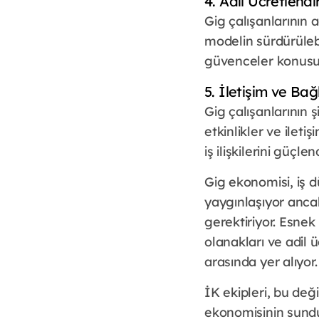
4. Adil Ücretlend
Gig çalışanlarının 
modelin sürdürülebi
güvenceler konusun
5. İletişim ve Bağl
Gig çalışanlarının ş
etkinlikler ve ileti
iş ilişkilerini güçlen
Gig ekonomisi, iş d
yaygınlaşıyor ancak
gerektiriyor. Esnek
olanakları ve adil 
arasında yer alıyor.
İK ekipleri, bu deği
ekonomisinin sunduğ