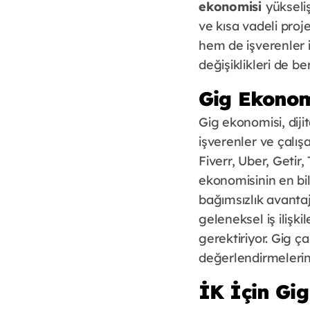
ekonomisi
yükseli
ve kısa vadeli proj
hem de işverenler i
değişiklikleri de be
Gig Ekonom
Gig ekonomisi, dijit
işverenler ve çalışa
Fiverr, Uber, Getir
ekonomisinin en bil
bağımsızlık avantajı
geleneksel iş ilişk
gerektiriyor. Gig ç
değerlendirmelerine
İK İçin Gig