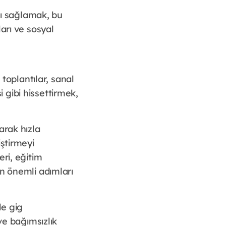
ını sağlamak, bu
arı ve sosyal
 toplantılar, sanal
i gibi hissettirmek,
arak hızla
iştirmeyi
ri, eğitim
en önemli adımları
de gig
ve bağımsızlık