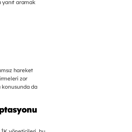
ra yanıt aramak
ğımsız hareket
tirmeleri zor
arı konusunda da
aptasyonu
İK yöneticileri, bu