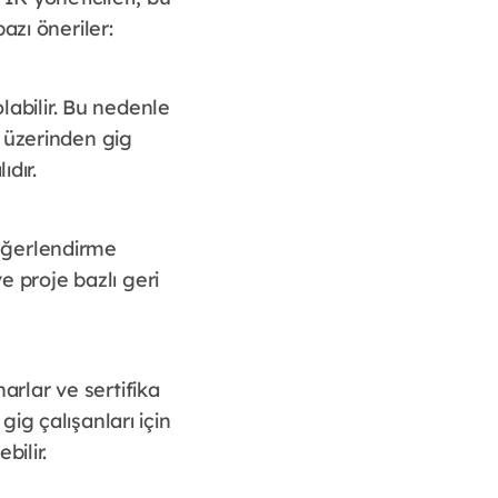
azı öneriler:
labilir. Bu nedenle
ar üzerinden gig
ıdır.
 değerlendirme
e proje bazlı geri
narlar ve sertifika
 gig çalışanları için
bilir.