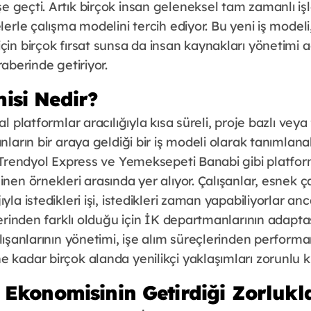
şe geçti. Artık birçok insan geleneksel tam zamanlı iş
elerle çalışma modelini tercih ediyor. Bu yeni iş model
çin birçok fırsat sunsa da insan kaynakları yönetimi 
raberinde getiriyor.
isi Nedir?
al platformlar aracılığıyla kısa süreli, proje bazlı veya 
nların bir araya geldiği bir iş modeli olarak tanımlanab
, Trendyol Express ve Yemeksepeti Banabi gibi platfor
inen örnekleri arasında yer alıyor. Çalışanlar, esnek ç
yla istedikleri işi, istedikleri zaman yapabiliyorlar a
nc
ilerinden farklı olduğu için İK departmanlarının adap
alışanlarının yönetimi, işe alım süreçlerinden perform
 kadar birçok alanda yenilikçi yaklaşımları zorunlu kıl
 Ekonomisinin Getirdiği Zorlukl