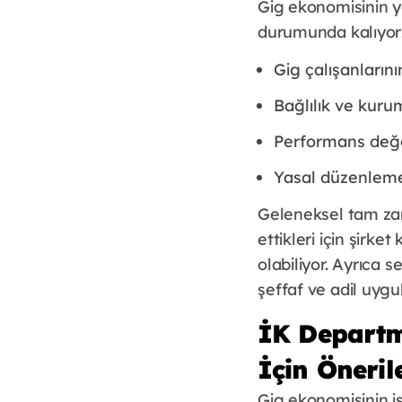
Gig ekonomisinin ya
durumunda kalıyor
Gig çalışanlarını
Bağlılık ve kurum
Performans değe
Yasal düzenlemel
Geleneksel tam zam
ettikleri için şirket
olabiliyor. Ayrıca 
şeffaf ve adil uygu
İK Departm
İçin Öneril
Gig ekonomisinin iş