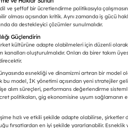
irme ve Haklar Sunun
adil ve şeffaf bir ücretlendirme politikasıyla çalışmas
lir olması açısından kritik. Aynı zamanda iş gücü hakl
da da destekleyici çözümler sunulmalıdır.
ılığı Güçlendirin
irket kültürüne adapte olabilmeleri için düzenli olarak
şim kanalları oluşturulmalıdır. Onları da birer takım üyes
direcektir.
ünyasında esnekliği ve dinamizmi artıran bir model ol
 bu model, İK yönetimi açısından yeni stratejiler gel
 işe alım süreçleri, performans değerlendirme sistemle
ücret politikaları, gig ekonomisine uyum sağlamanın 
şime hızlı ve etkili şekilde adapte olabilirse, şirketler 
u fırsatlardan en iyi şekilde yararlanabilir. Esneklik 