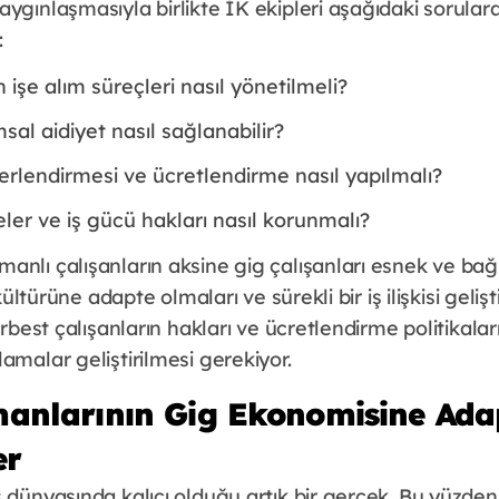
ygınlaşmasıyla birlikte İK ekipleri aşağıdaki sorula
:
n işe alım süreçleri nasıl yönetilmeli?
sal aidiyet nasıl sağlanabilir?
rlendirmesi ve ücretlendirme nasıl yapılmalı?
er ve iş gücü hakları nasıl korunmalı?
anlı çalışanların aksine gig çalışanları esnek ve ba
 kültürüne adapte olmaları ve sürekli bir iş ilişkisi geliş
serbest çalışanların hakları ve ücretlendirme politikal
lamalar geliştirilmesi gerekiyor.
anlarının Gig Ekonomisine Ad
er
 dünyasında kalıcı olduğu artık bir gerçek. Bu yüzden 