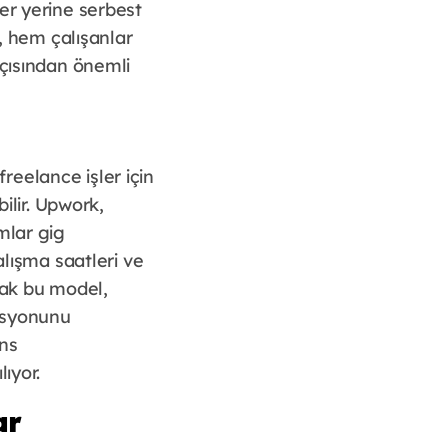
ler yerine serbest
i, hem çalışanlar
açısından önemli
freelance işler için
ilir. Upwork,
mlar gig
alışma saatleri ve
ak bu model,
tasyonunu
ans
ıyor.
ar