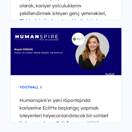
olarak, kariyer yolculuklarını
şekillendirmek isteyen genç yetenekleri,
Türkiye’nin önde gelen şirketlerinin insan
kaynakları liderleri...
x
YOUTHALL
Humanspire’ın yeni röportajında
kariyerine Eclit'te başlangıç yapmak
isteyenleri heyecanlandıracak bir sohbet
ile karşınızdayız. Eclit İnsan ve Kültür
Genel Müdür Yardımcısı B...