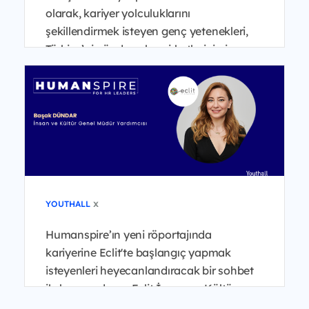
olarak, kariyer yolculuklarını
şekillendirmek isteyen genç yetenekleri,
Türkiye’nin önde gelen şirketlerinin insan
kaynakları liderleri...
x
YOUTHALL
Humanspire’ın yeni röportajında
kariyerine Eclit'te başlangıç yapmak
isteyenleri heyecanlandıracak bir sohbet
ile karşınızdayız. Eclit İnsan ve Kültür
Genel Müdür Yardımcısı B...