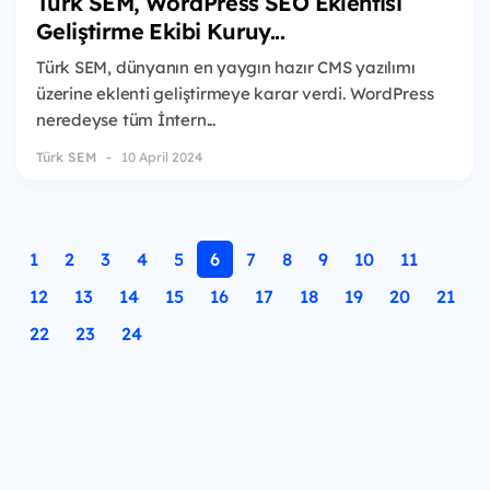
Türk SEM, WordPress SEO Eklentisi
Geliştirme Ekibi Kuruy...
Türk SEM, dünyanın en yaygın hazır CMS yazılımı
üzerine eklenti geliştirmeye karar verdi. WordPress
neredeyse tüm İntern...
Türk SEM
10 April 2024
1
2
3
4
5
6
7
8
9
10
11
12
13
14
15
16
17
18
19
20
21
22
23
24