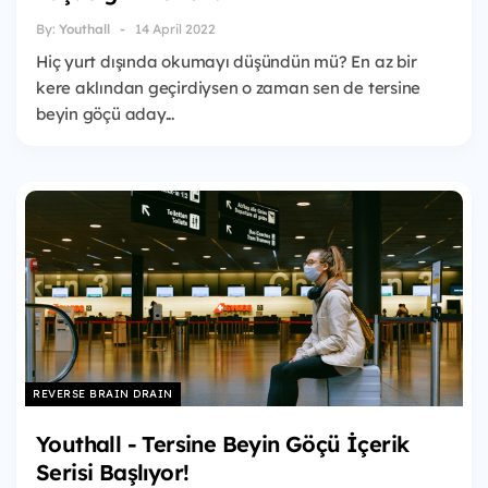
By:
Youthall
14 April 2022
Hiç yurt dışında okumayı düşündün mü? En az bir
kere aklından geçirdiysen o zaman sen de tersine
beyin göçü aday...
REVERSE BRAIN DRAIN
Youthall - Tersine Beyin Göçü İçerik
Serisi Başlıyor!