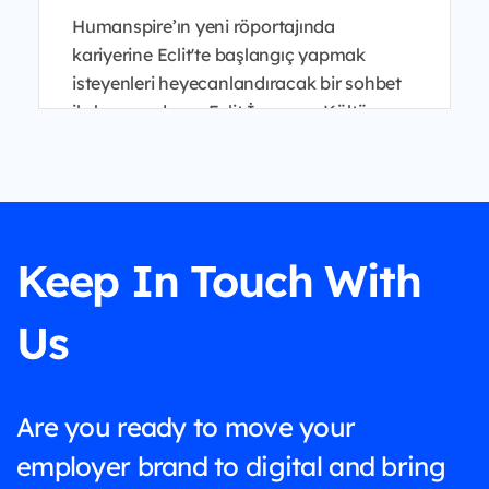
Humanspire’ın yeni röportajında
kariyerine Eclit'te başlangıç yapmak
isteyenleri heyecanlandıracak bir sohbet
ile karşınızdayız. Eclit İnsan ve Kültür
Genel Müdür Yardımcısı B...
Keep In Touch With
Us
Are you ready to move your
employer brand to digital and bring