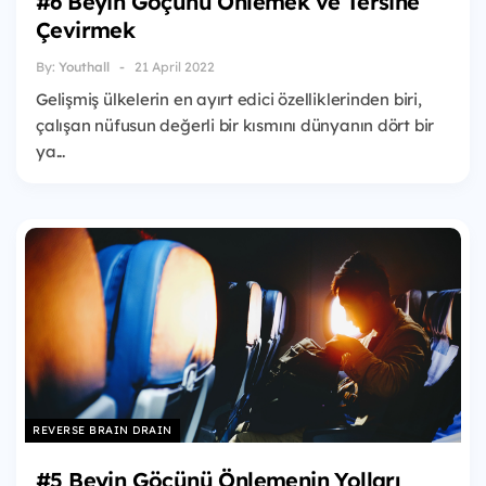
#6 Beyin Göçünü Önlemek ve Tersine
Çevirmek
By:
Youthall
21 April 2022
Gelişmiş ülkelerin en ayırt edici özelliklerinden biri,
çalışan nüfusun değerli bir kısmını dünyanın dört bir
ya...
REVERSE BRAIN DRAIN
#5 Beyin Göçünü Önlemenin Yolları