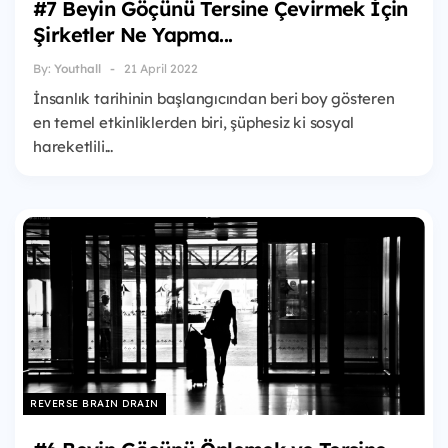
#7 Beyin Göçünü Tersine Çevirmek İçin
Şirketler Ne Yapma...
By:
Youthall
21 April 2022
İnsanlık tarihinin başlangıcından beri boy gösteren
en temel etkinliklerden biri, şüphesiz ki sosyal
hareketlili...
REVERSE BRAIN DRAIN