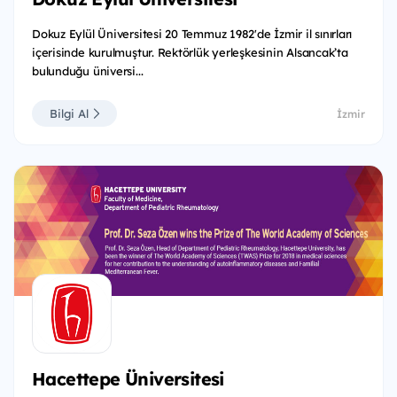
Dokuz Eylül Üniversitesi 20 Temmuz 1982'de İzmir il sınırları
içerisinde kurulmuştur. Rektörlük yerleşkesinin Alsancak’ta
bulunduğu üniversi...
Bilgi Al
İzmir
Hacettepe Üniversitesi