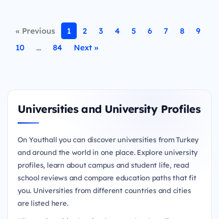
« Previous
1
2
3
4
5
6
7
8
9
10
…
84
Next »
Universities and University Profiles
On Youthall you can discover universities from Turkey
and around the world in one place. Explore university
profiles, learn about campus and student life, read
school reviews and compare education paths that fit
you. Universities from different countries and cities
are listed here.