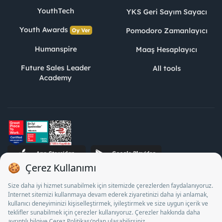
YouthTech
YKS Geri Sayım Sayacı
Youth Awards
Pomodoro Zamanlayıcı
Oy Ver
Humanspire
Maaş Hesaplayıcı
Future Sales Leader
All tools
Academy
STJ Human Resources Informatics and Consultancy Inc. as a
Private Employment Agency to operate between 13/05/2025 -
12/05/2028, Turkey Employment Agency by 18/04/2025 date