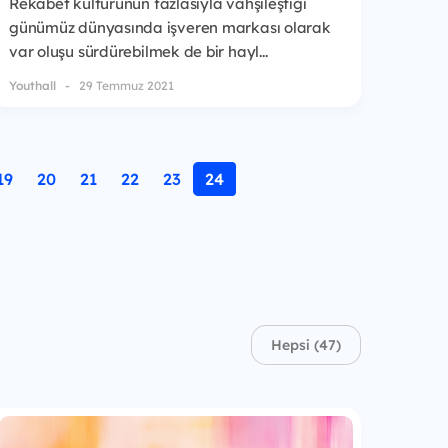
Rekabet kültürünün fazlasıyla vahşileştiği
günümüz dünyasında işveren markası olarak
var oluşu sürdürebilmek de bir hayl...
Youthall
29 Temmuz 2021
19
20
21
22
23
24
Hepsi (47)