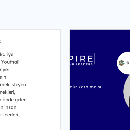
x
kariyer
 Youthall
riyer
rını
irmek isteyen
ekleri,
in önde gelen
nin insan
liderleri...