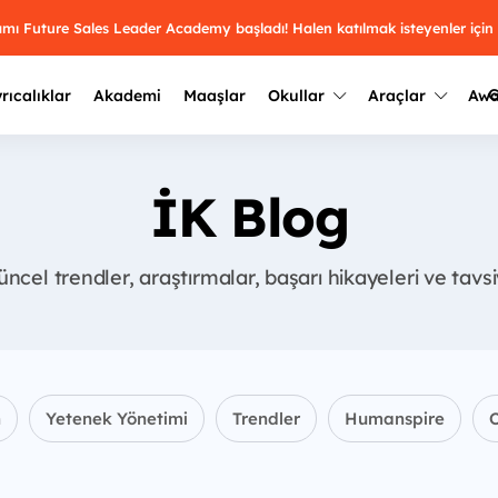
ramı Future Sales Leader Academy başladı! Halen katılmak isteyenler için
G
rıcalıklar
Akademi
Maaşlar
Okullar
Araçlar
Aw
Kazananlar
Geçmiş yılların sonuçları
İK Blog
2025
Kazananları
Üniversite kulüplerini ve top
keşfet.
outh Awards 2026
ncel trendler, araştırmalar, başarı hikayeleri ve tavs
2024
Kazananları
Türkiye ve dünyadaki üniver
kategoride en iyileri sen seç.
hakkında bilgi al.
2023
Kazananları
Farklı liseleri incele ve onl
Oy ver
2022
yakından tanı.
Kazananları
n
Yetenek Yönetimi
Trendler
Humanspire
O