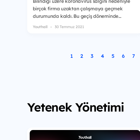
Bilindiği üzere koronavirüs salgını nedeniyle
birçok firma uzaktan çalışmaya geçmek
durumunda kaldı. Bu geçiş döneminde...
Youthall
30 Temmuz 2021
1
2
3
4
5
6
7
Yetenek Yönetimi