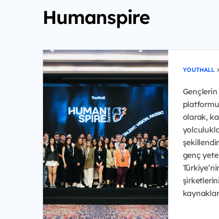
Humanspire
YOUTHALL
Gençlerin 
platformu
olarak, ka
yolculukla
şekillend
genç yeten
Türkiye’n
şirketleri
kaynakları 