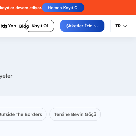
 kayıtlar devam ediyor.
Hemen Kayıt Ol
iriş Yap
Kayıt Ol
Şirketler İçin
TR
ards
Blog
Türkçe
İngilizce
Engelleri atla, skorunu arkadaşlarınla
luluklarını
yarıştır.
iyeler
Izgara doldur, zorluğunu seç, puanını
siteler
yükselt.
Sayıları sırayla birleştir, tüm
arı daha
hücrelerden geç.
utside the Borders
Tersine Beyin Göçü