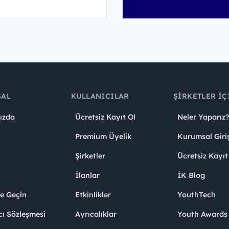
SAL
KULLANICILAR
ŞIRKETLER İÇ
ızda
Ücretsiz Kayıt Ol
Neler Yaparız?
Premium Üyelik
Kurumsal Giri
Şirketler
Ücretsiz Kayıt
İlanlar
İK Blog
me Geçin
Etkinlikler
YouthTech
cı Sözleşmesi
Ayrıcalıklar
Youth Award