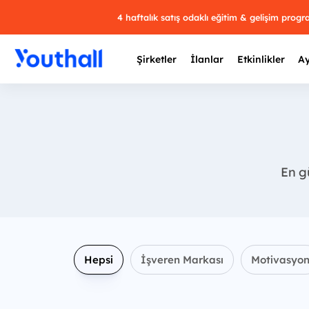
4 haftalık satış odaklı eğitim & gelişim prog
Şirketler
İlanlar
Etkinlikler
Ay
Y
En gü
29 
Hepsi
İşveren Markası
Motivasyo