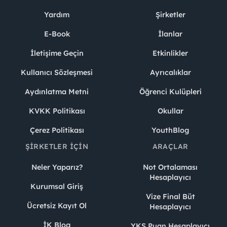
Yardım
Şirketler
E-Book
İlanlar
İletişime Geçin
Etkinlikler
Kullanıcı Sözleşmesi
Ayrıcalıklar
Aydınlatma Metni
Öğrenci Kulüpleri
KVKK Politikası
Okullar
Çerez Politikası
YouthBlog
ŞIRKETLER İÇIN
ARAÇLAR
Neler Yaparız?
Not Ortalaması
Hesaplayıcı
Kurumsal Giriş
Vize Final Büt
Ücretsiz Kayıt Ol
Hesaplayıcı
İK Blog
YKS Puan Hesaplayıcı