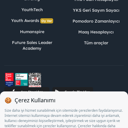
YouthTech
YKS Geri Sayım Sayacı
Youth Awards
Pomodoro Zamanlayıcı
Oy Ver
Humanspire
Maaş Hesaplayıcı
Future Sales Leader
Tüm araçlar
Academy
STJ İnsan Kaynakları Bilişim ve Danışmanlık A.Ş. Özel İstihdam
Bürosu Olarak 13/05/2025 - 12/05/2028 tarihleri arasında
faaliyette bulunmak üzere, Türkiye İş Kurumu tarafından