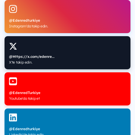
@Edenredturkiye
Instagram'da takip edin.
@Https://x.com/edenre...
X'te takip edin.
@EdenredTurkiye
Youtube'da takip et
@Edenredturkiye
Linkedin'de takip edin.