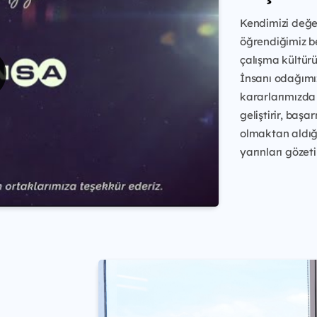
Kendimizi değer
öğrendiğimiz be
çalışma kültürü
İnsanı odağımız
kararlarımızda 
geliştirir, başa
olmaktan aldığ
yarınları gözetir