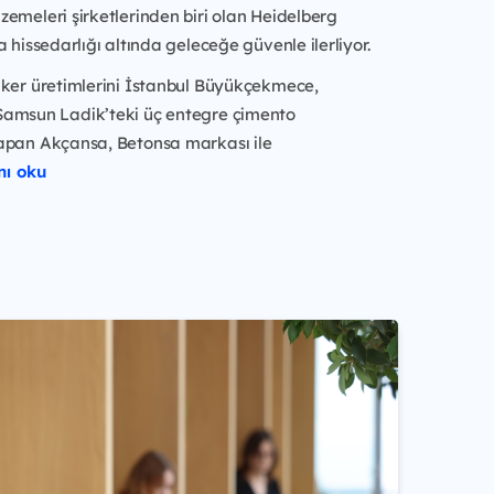
emeleri şirketlerinden biri olan Heidelberg
a hissedarlığı altında geleceğe güvenle ilerliyor.
nker üretimlerini İstanbul Büyükçekmece,
amsun Ladik’teki üç entegre çimento
apan Akçansa, Betonsa markası ile
nı oku