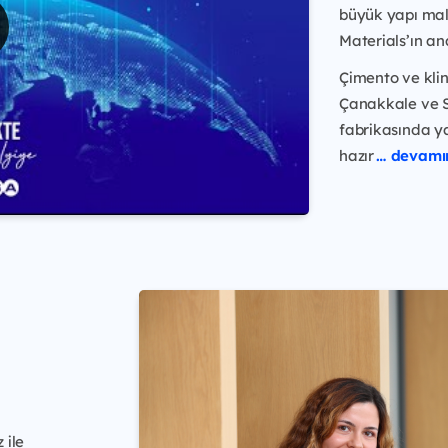
büyük yapı malz
Materials’ın an
Çimento ve kli
Çanakkale ve S
fabrikasında y
hazır
… devamı
 ile