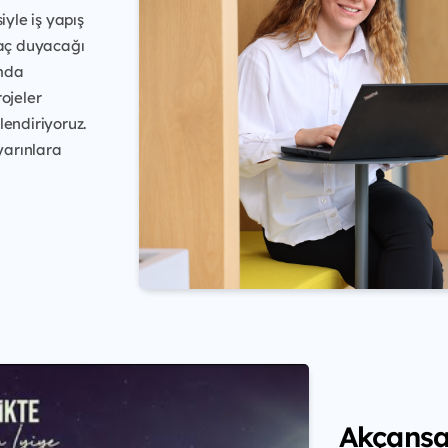
iyle iş yapış
yaç duyacağı
amda
ojeler
llendiriyoruz.
 yarınlara
Akçansa