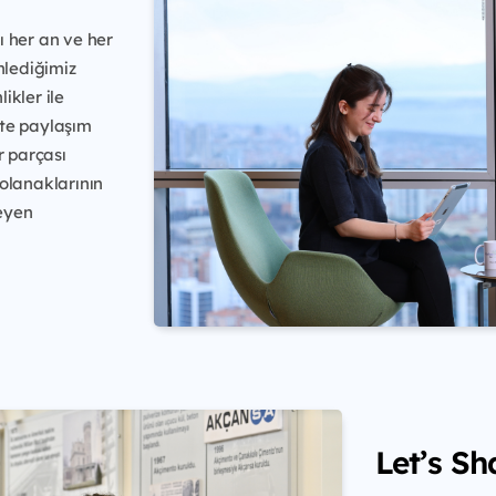
ı her an ve her
nlediğimiz
ikler ile
kte paylaşım
r parçası
 olanaklarının
eyen
Let’s Sh