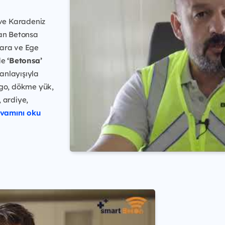
ve Karadeniz
lan Betonsa
mara ve Ege
nde
‘Betonsa’
anlayışıyla
go, dökme yük,
 ardiye,
vamını oku