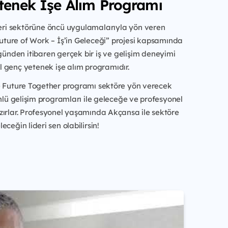
tenek İşe Alım Programı
ri sektörüne öncü uygulamalarıyla yön veren
uture of Work – İş’in Geleceği” projesi kapsamında
k günden itibaren gerçek bir iş ve gelişim deneyimi
l genç yetenek işe alım programıdır.
e Future Together programı sektöre yön verecek
önlü gelişim programları ile geleceğe ve profesyonel
zırlar. Profesyonel yaşamında Akçansa ile sektöre
ceğin lideri sen olabilirsin!