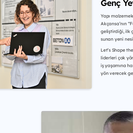
Genç Ye
Yapı malzemele
Akçansa’nın “F
geliştirdiği, il
sunan yeni nesi
Let’s Shape th
liderleri çok y
iş yaşamına ha
yön verecek gele