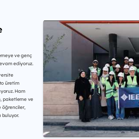
e
klemeye ve genç
devam ediyoruz.
ersite
to üretim
lıyoruz. Ham
, paketleme ve
 öğrenciler,
ı buluyor.