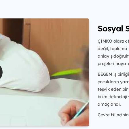
Sosyal 
ÇİMKO olarak f
değil, topluma
anlayış doğrul
projeleri hayat
BEGEM iş birliğ
çocukların yarat
teşvik eden bir 
bilim, teknoloj
amaçlandı.
Çevre bilincinin