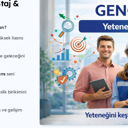
taj &
ın?
ksek lisans
e geleceğini
amı
seni
ik birikimini
 ve gelişim