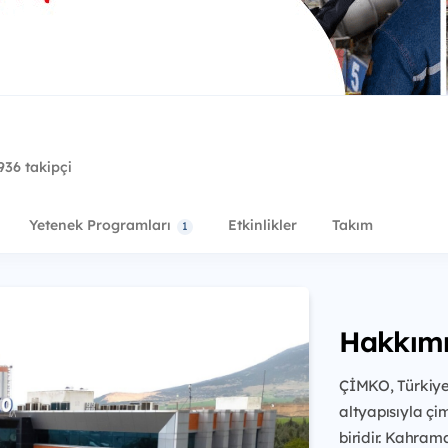
936 takipçi
Yetenek Programları
Etkinlikler
Takım
1
Hakkım
ÇİMKO, Türkiye’
altyapısıyla çi
biridir. Kahra