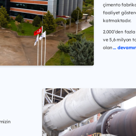
çimento fabrika
faaliyet göster
katmaktadır.
2.000’den fazla 
ve 5,6 milyon t
olan
… devamın
imizin