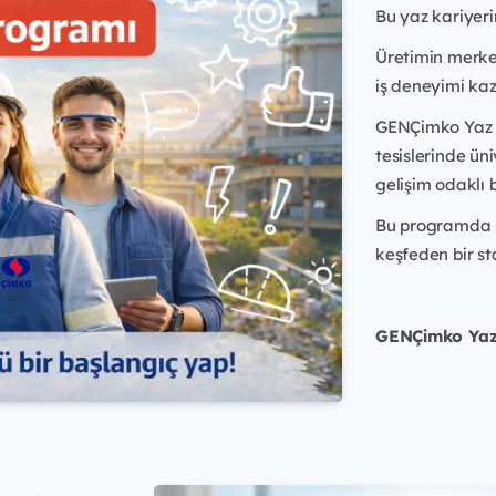
Bu yaz kariyeri
Üretimin merke
iş deneyimi ka
GENÇimko Yaz S
tesislerinde ün
gelişim odaklı b
Bu programda s
keşfeden bir st
GENÇimko Yaz