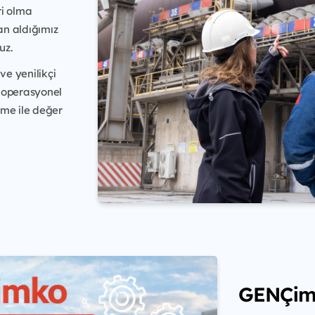
ri olma
an aldığımız
uz.
ve yenilikçi
 operasyonel
üme ile değer
GENÇimk