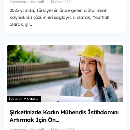
Yayınlayan:
Youthall
13 Ocak 2024
2023 yılında, Türkiye'nin önde gelen dijital insan
kaynakları çözümleri sağlayıcısı olarak, Youthall
olarak, şir...
İŞVEREN MARKASI
Şirketinizde Kadın Mühendis İstihdamını
Artırmak İçin Ön...
Yayınlayan:
Youthall
18 Kasım 2023