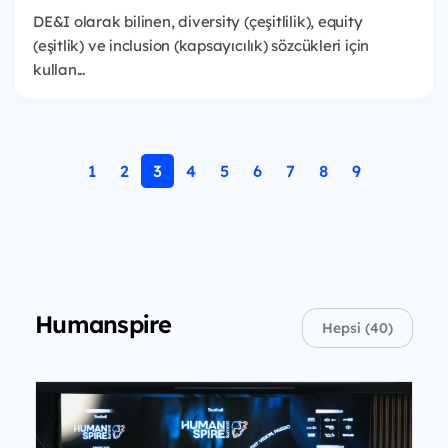
DE&I olarak bilinen, diversity (çeşitlilik), equity
(eşitlik) ve inclusion (kapsayıcılık) sözcükleri için
kullan...
1
2
3
4
5
6
7
8
9
Humanspire
Hepsi (40)