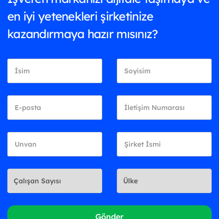
en iyi yetenekleri şirketinize
kazandırmaya hazır mısınız?
Gönder