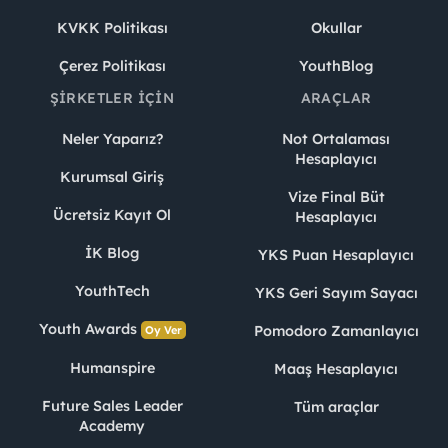
KVKK Politikası
Okullar
Çerez Politikası
YouthBlog
ŞIRKETLER İÇIN
ARAÇLAR
Neler Yaparız?
Not Ortalaması
Hesaplayıcı
Kurumsal Giriş
Vize Final Büt
Ücretsiz Kayıt Ol
Hesaplayıcı
İK Blog
YKS Puan Hesaplayıcı
YouthTech
YKS Geri Sayım Sayacı
Youth Awards
Pomodoro Zamanlayıcı
Oy Ver
Humanspire
Maaş Hesaplayıcı
Future Sales Leader
Tüm araçlar
Academy