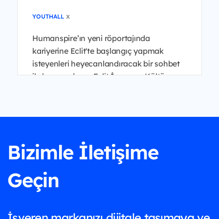
x
YOUTHALL
Humanspire’ın yeni röportajında
kariyerine Eclit'te başlangıç yapmak
isteyenleri heyecanlandıracak bir sohbet
ile karşınızdayız. Eclit İnsan ve Kültür
Genel Müdür Yardımcısı B...
Bizimle İletişime
Geçin
İşveren markanızı dijitale taşımaya ve