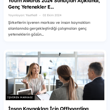
Youth Awards 2024 Sonuçları Açıklandı,
Genç Yetenekler E...
Yayınlayan:
Youthall
02 Ekim 2024
Şirketlerin işveren markası ve insan kaynakları
alanlarında gerçekleştirdiği çalışmaları genç
yeteneklerin gözün...
İŞVEREN MARKASI
İnsan Kaynakları İçin Offboarding