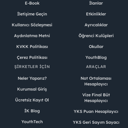
E-Book
İlanlar
İletişime Geçin
Etkinlikler
Kullanıcı Sözleşmesi
Ayrıcalıklar
Aydınlatma Metni
Öğrenci Kulüpleri
KVKK Politikası
Okullar
Çerez Politikası
YouthBlog
ŞIRKETLER İÇIN
ARAÇLAR
Neler Yaparız?
Not Ortalaması
Hesaplayıcı
Kurumsal Giriş
Vize Final Büt
Ücretsiz Kayıt Ol
Hesaplayıcı
İK Blog
YKS Puan Hesaplayıcı
YouthTech
YKS Geri Sayım Sayacı