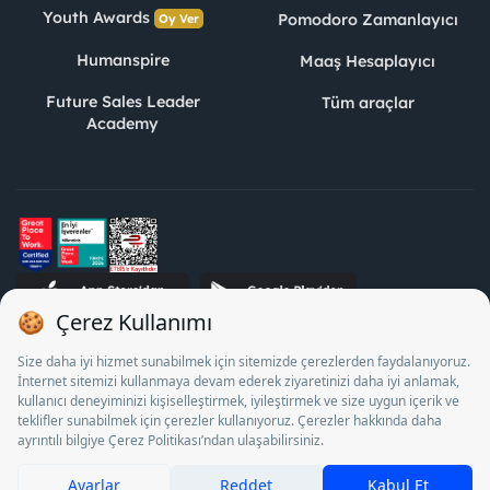
Youth Awards
Pomodoro Zamanlayıcı
Oy Ver
Humanspire
Maaş Hesaplayıcı
Future Sales Leader
Tüm araçlar
Academy
STJ İnsan Kaynakları Bilişim ve Danışmanlık A.Ş. Özel İstihdam
Bürosu Olarak 13/05/2025 - 12/05/2028 tarihleri arasında
faaliyette bulunmak üzere, Türkiye İş Kurumu tarafından
18/04/2025 tarih ve 18095710 sayılı karar uyarınca 1078 nolu
belge ile faaliyet göstermektedir. 4904 sayılı kanun uyarınca iş