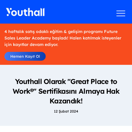
4 haftalık satış odaklı eğitim & gelişim programı Future
Sales Leader Academy başladı! Halen katılmak isteyenler
için kayıtlar devam ediyor.
Hemen Kayıt Ol
Youthall Olarak "Great Place to
Work®" Sertifikasını Almaya Hak
Kazandık!
12 Şubat 2024