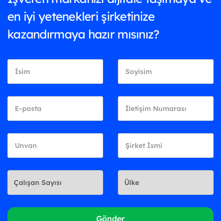
en iyi yetenekleri şirketinize
kazandırmaya hazır mısınız?
Gönder