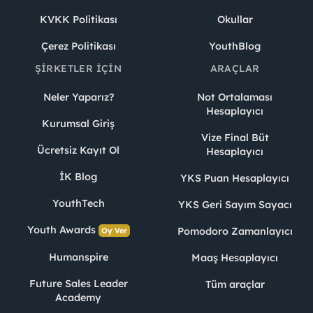
KVKK Politikası
Okullar
Çerez Politikası
YouthBlog
ŞIRKETLER İÇIN
ARAÇLAR
Neler Yaparız?
Not Ortalaması
Hesaplayıcı
Kurumsal Giriş
Vize Final Büt
Ücretsiz Kayıt Ol
Hesaplayıcı
İK Blog
YKS Puan Hesaplayıcı
YouthTech
YKS Geri Sayım Sayacı
Youth Awards
Pomodoro Zamanlayıcı
Oy Ver
Humanspire
Maaş Hesaplayıcı
Future Sales Leader
Tüm araçlar
Academy