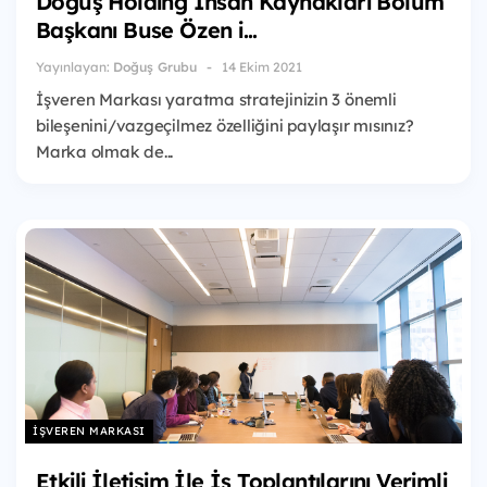
Doğuş Holding İnsan Kaynakları Bölüm
Başkanı Buse Özen i...
Yayınlayan:
Doğuş Grubu
14 Ekim 2021
İşveren Markası yaratma stratejinizin 3 önemli
bileşenini/vazgeçilmez özelliğini paylaşır mısınız?
Marka olmak de...
İŞVEREN MARKASI
Etkili İletişim İle İş Toplantılarını Verimli