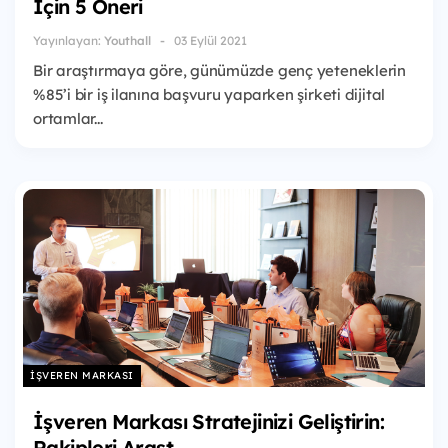
İçin 5 Öneri
Yayınlayan:
Youthall
03 Eylül 2021
Bir araştırmaya göre, günümüzde genç yeteneklerin
%85’i bir iş ilanına başvuru yaparken şirketi dijital
ortamlar...
İŞVEREN MARKASI
İşveren Markası Stratejinizi Geliştirin:
Rakipleri Araşt...