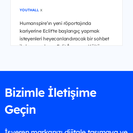
x
YOUTHALL
Humanspire’ın yeni röportajında
kariyerine Eclit'te başlangıç yapmak
isteyenleri heyecanlandıracak bir sohbet
ile karşınızdayız. Eclit İnsan ve Kültür
Genel Müdür Yardımcısı B...
Bizimle İletişime
Geçin
İşveren markanızı dijitale taşımaya ve