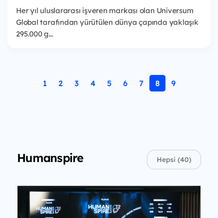
Her yıl uluslararası işveren markası olan Universum
Global tarafından yürütülen dünya çapında yaklaşık
295.000 g...
1
2
3
4
5
6
7
8
9
Humanspire
Hepsi (40)