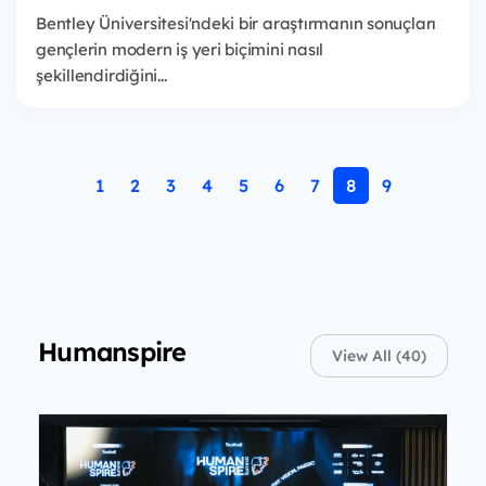
Bentley Üniversitesi'ndeki bir araştırmanın sonuçları
gençlerin modern iş yeri biçimini nasıl
şekillendirdiğini...
1
2
3
4
5
6
7
8
9
Humanspire
View All (40)