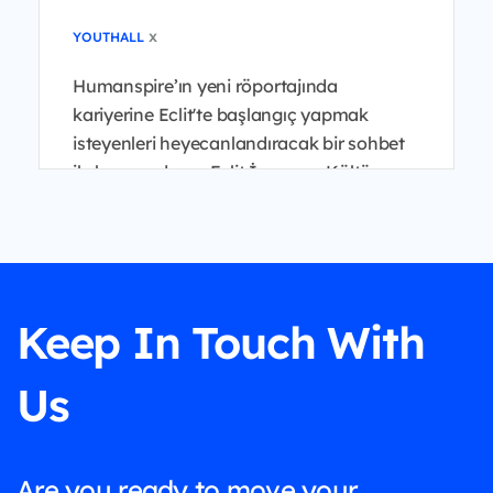
x
YOUTHALL
Humanspire’ın yeni röportajında
kariyerine Eclit'te başlangıç yapmak
isteyenleri heyecanlandıracak bir sohbet
ile karşınızdayız. Eclit İnsan ve Kültür
Genel Müdür Yardımcısı B...
Keep In Touch With
Us
Are you ready to move your