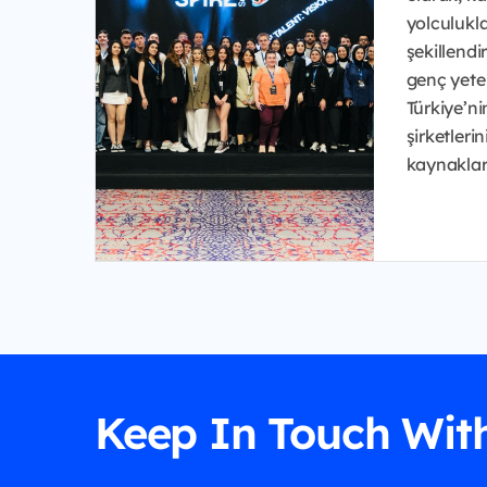
yolculukla
şekillend
genç yeten
Türkiye’n
şirketleri
kaynakları 
Keep In Touch Wit