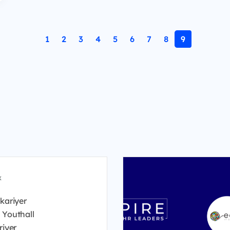
1
2
3
4
5
6
7
8
9
x
kariyer
 Youthall
riyer