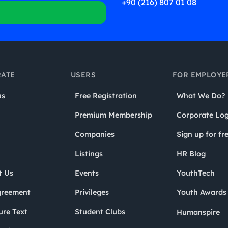
+90 (216) 807 01 08
ATE
USERS
FOR EMPLOYE
us
Free Registration
What We Do?
Premium Membership
Corporate Log
Companies
Sign up for fr
Listings
HR Blog
t Us
Events
YouthTech
greement
Privileges
Youth Award
ure Text
Student Clubs
Humanspire