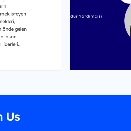
rını
irmek isteyen
ekleri,
in önde gelen
nin insan
liderleri...
h Us