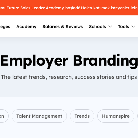
ramı Future Sales Leader Academy başladı! Halen katılmak isteyenler için
leges
Academy
Salaries & Reviews
Schools
Tools
Winners
Results from past years
Employer Brandin
2025
Winners
Üniversite kulüplerin
keşfet.
Youth Awards 2026
The latest trends, research, success stories and tips
2024
Winners
Türkiye ve dünyadak
Pick the best across 29
hakkında bilgi al.
categories.
2023
Winners
Farklı liseleri incel
Vote now
2022
yakından tanı.
Winners
on
Talent Management
Trends
Humanspire