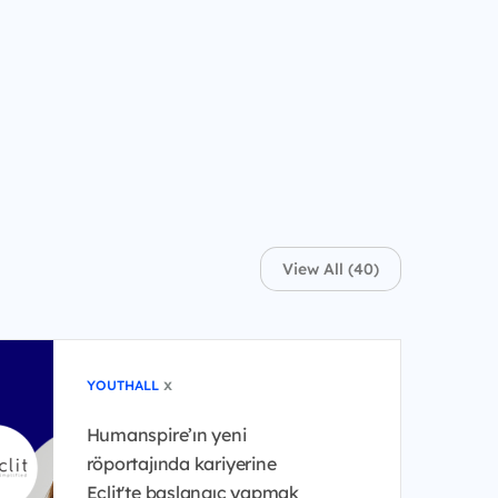
View All (40)
x
YOUTHALL
Humanspire’ın yeni
röportajında kariyerine
Eclit'te başlangıç yapmak