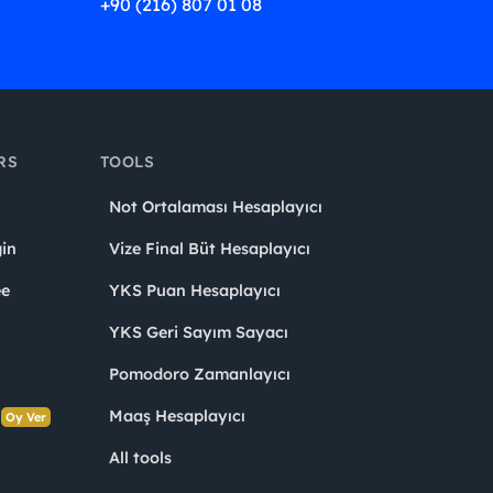
+90 (216) 807 01 08
RS
TOOLS
Not Ortalaması Hesaplayıcı
in
Vize Final Büt Hesaplayıcı
ee
YKS Puan Hesaplayıcı
YKS Geri Sayım Sayacı
Pomodoro Zamanlayıcı
s
Maaş Hesaplayıcı
Oy Ver
All tools