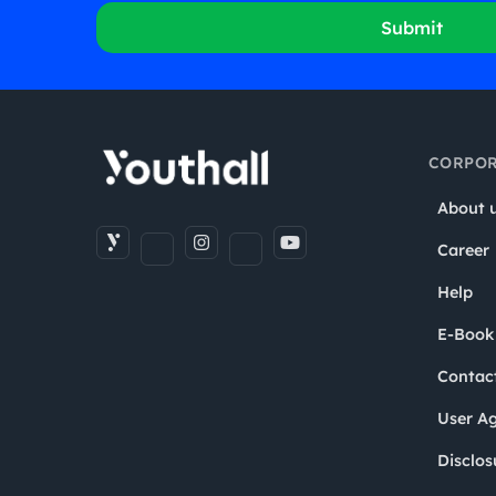
Submit
CORPOR
About 
Career
Help
E-Book
Contac
User A
Disclos