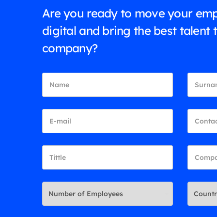
Are you ready to move your emp
digital and bring the best talent 
company?