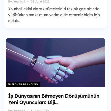
By:
Youthall
02 June 2022
Youthall ekibi olarak süreçlerinizi tek bir çatı altında
yürütürken maksimum verim elde etmeniz bizim için
olduk...
EMPLOYER BRANDING
İş Dünyasının Bitmeyen Dönüşümünün
Yeni Oyuncuları: Diji...
By:
Youthall
11 April 2022