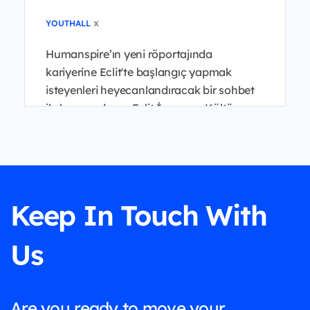
x
YOUTHALL
Humanspire’ın yeni röportajında
kariyerine Eclit'te başlangıç yapmak
isteyenleri heyecanlandıracak bir sohbet
ile karşınızdayız. Eclit İnsan ve Kültür
Genel Müdür Yardımcısı B...
Keep In Touch With
Us
Are you ready to move your