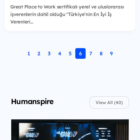
Great Place to Work sertifikalı yerel ve uluslararası
işverenlerin dahil olduğu "Türkiye’nin En İyi İş
Verenleri...
1
2
3
4
5
6
7
8
9
Humanspire
View All (40)