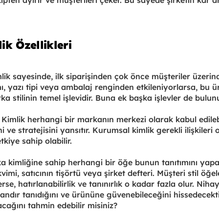
pten ayırır ve müşterileri çeker. Bu sayede şirketin kar a
k Özellikleri
k sayesinde, ilk siparişinden çok önce müşteriler üzerinde
mı, yazı tipi veya ambalaj renginden etkileniyorlarsa, bu ü
ka stilinin temel işlevidir. Buna ek başka işlevler de bulun
 Kimlik herhangi bir markanın merkezi olarak kabul edilebil
ni ve stratejisini yansıtır. Kurumsal kimlik gerekli ilişkileri
tkiye sahip olabilir.
arka kimliğine sahip herhangi bir öğe bunun tanıtımını yap
mi, satıcının tişörtü veya şirket defteri. Müşteri stil öğel
rse, hatırlanabilirlik ve tanınırlık o kadar fazla olur. Niha
andır tanıdığını ve ürününe güvenebileceğini hissedecektir
cağını tahmin edebilir misiniz?