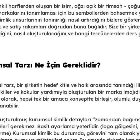
enkli harflerden oluşan bir isim, ağzı açık bir timsah - çoğ
arkalarını tanımlaması için bu sembollerden bahsetmek ye
lik unsurlarının tanınırlığı nasıl artırdığını bizlere gösterm
k ve satış rakamları doğrudan buna bağlıdır. Size bir şirk
diğini, nasıl oluşturulacağını ve hangi tecrübelerden ders 
sal Tarzı Ne İçin Gereklidir?
tarz, bir şirketin hedef kitle ve halk arasında tanındığı ili
ekiller ve kokular yardımıyla oluşturulan bir marka imajıdır
olarak, hepsi tek bir amaca konseptte birleşir, olumlu du
anabilir.
 oluşturulmuş kurumsal kimlik detayları “zamandan bağımsı
eleri gerekmez. Basit ayarlama yeterlidir. (logo gölgesini, b
ştirme) Kurumsal kimlik bu durumda, görevini tam olarak ye