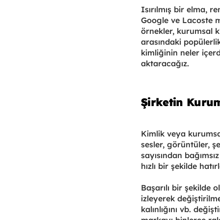
Isırılmış bir elma, r
Google ve Lacoste m
örnekler, kurumsal kim
arasındaki popülerli
kimliğinin neler içer
aktaracağız.
Şirketin Kurum
Kimlik veya kurumsal 
sesler, görüntüler, ş
sayısından bağımsız 
hızlı bir şekilde hatırl
Başarılı bir şekilde
izleyerek değiştirilm
kalınlığını vb. deği