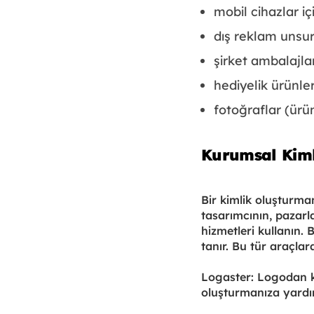
mobil cihazlar i
dış reklam unsur
şirket ambalajla
hediyelik ürünler
fotoğraflar (ürün
Kurumsal Kiml
Bir kimlik oluşturma
tasarımcının, pazarl
hizmetleri kullanın.
tanır. Bu tür araçlar
Logaster: Logodan ka
oluşturmanıza yardım