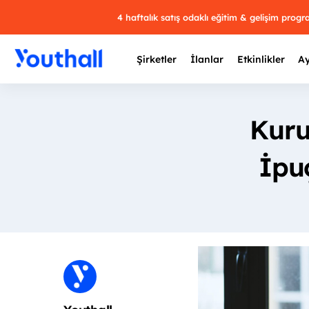
4 haftalık satış odaklı eğitim & gelişim prog
Şirketler
İlanlar
Etkinlikler
Ay
Kuru
İpuç
Y
29 