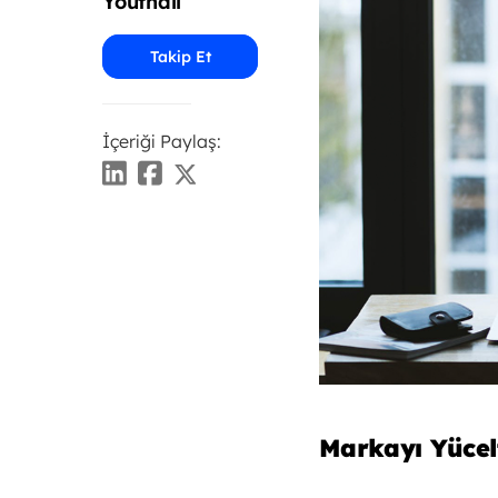
Youthall
Takip Et
İçeriği Paylaş:
Markayı Yücelt