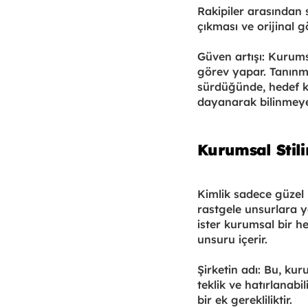
Rakipiler arasından s
çıkması ve orijinal 
Güven artışı: Kurumsa
görev yapar. Tanınmı
sürdüğünde, hedef ki
dayanarak bilinmeye
Kurumsal Stil
Kimlik sadece güzel b
rastgele unsurlara ye
ister kurumsal bir hed
unsuru içerir.
Şirketin adı: Bu, kur
teklik ve hatırlanabi
bir ek gerekliliktir.