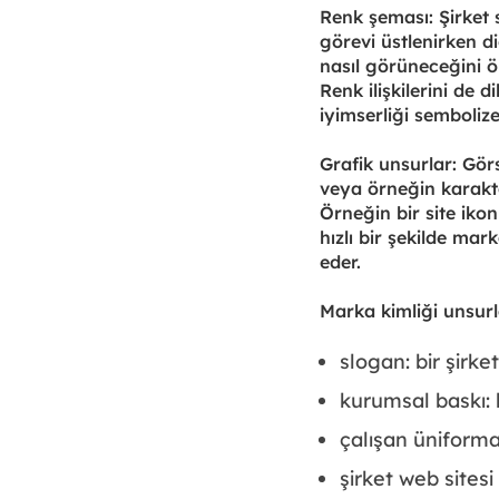
Renk şeması: Şirket
görevi üstlenirken d
nasıl görüneceğini ön
Renk ilişkilerini de 
iyimserliği sembolize
Grafik unsurlar: Görs
veya örneğin karakter
Örneğin bir site ikon
hızlı bir şekilde ma
eder.
Marka kimliği unsurlar
slogan: bir şirk
kurumsal baskı: ka
çalışan üniforma
şirket web sites