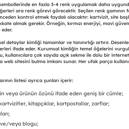
 sembollerinde en fazla 3-4 renk uygulamak daha uygundu
iğerleri ara renk görevi görecektir. Seçilen renk gamının f
ceden kontrol etmek faydalı olacaktır: kartvizit, site baş
dikkate almak gerekir. Örneğin, kırmızı enerjiyi, mavi güven
 eder.
el detaylar kimliği tamamlar ve tanınırlığı artırır. Desenler
leri ifade eder. Kurumsal kimliğin temel öğelerini vurgula
u, kullanıcılara çok sayıda açık sekme ile dolu bir internet
rka web sitesini bulma imkanı sunar. Her ufak parça kullan
ının listesi ayrıca şunları içerir:
etin veya ürünün özünü ifade eden geniş bir cümle;
rtvizitler, kitapçıklar, kartpostallar, zarflar;
ları;
i ve/veya blogu;