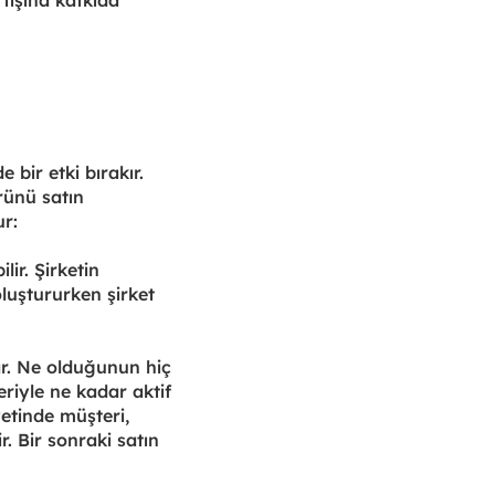
rtışına katkıda
 bir etki bırakır.
rünü satın
ur:
ir. Şirketin
 oluştururken şirket
ar. Ne olduğunun hiç
eriyle ne kadar aktif
yetinde müşteri,
. Bir sonraki satın