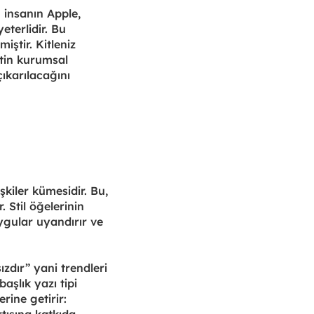
u insanın Apple,
terlidir. Bu
iştir. Kitleniz
etin kurumsal
çıkarılacağını
şkiler kümesidir. Bu,
. Stil öğelerinin
ygular uyandırır ve
zdır” yani trendleri
aşlık yazı tipi
rine getirir: