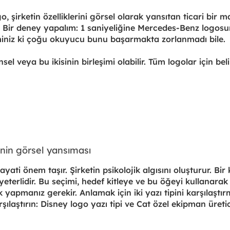
go, şirketin özelliklerini görsel olarak yansıtan ticari bir 
. Bir deney yapalım: 1 saniyeliğine Mercedes-Benz logosu
Eminiz ki çoğu okuyucu bunu başarmakta zorlanmadı bile.
l veya bu ikisinin birleşimi olabilir. Tüm logolar için belirl
inin görsel yansıması
hayati önem taşır. Şirketin psikolojik algısını oluşturur. Bir
yeterlidir. Bu seçimi, hedef kitleye ve bu öğeyi kullanarak 
 yapmanız gerekir. Anlamak için iki yazı tipini karşılaştırm
rşılaştırın: Disney logo yazı tipi ve Cat özel ekipman üret