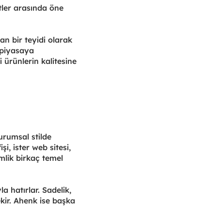
etler arasında öne
an bir teyidi olarak
 piyasaya
 ürünlerin kalitesine
Kurumsal stilde
i, ister web sitesi,
imlik birkaç temel
a hatırlar. Sadelik,
ekir. Ahenk ise başka