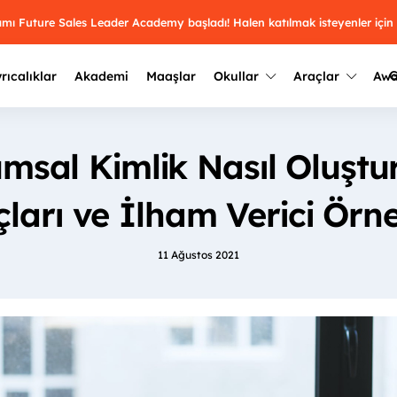
ramı Future Sales Leader Academy başladı! Halen katılmak isteyenler için
G
rıcalıklar
Akademi
Maaşlar
Okullar
Araçlar
Aw
Kazananlar
Geçmiş yılların sonuçları
msal Kimlik Nasıl Oluştur
2025
Kazananları
Üniversite kulüplerini ve top
keşfet.
ları ve İlham Verici Örn
outh Awards 2026
2024
Kazananları
Türkiye ve dünyadaki üniver
kategoride en iyileri sen seç.
hakkında bilgi al.
11 Ağustos 2021
2023
Kazananları
Farklı liseleri incele ve onl
Oy ver
2022
yakından tanı.
Kazananları