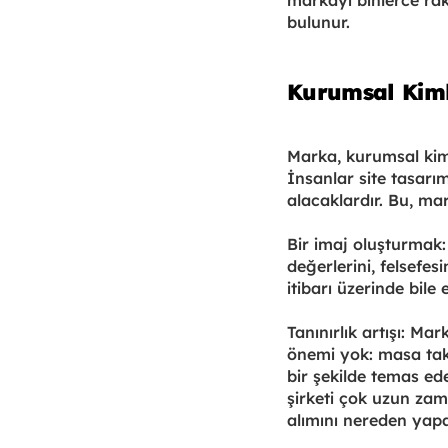
markayı binlerce raki
bulunur.
Kurumsal Kimli
Marka, kurumsal kimli
İnsanlar site tasarı
alacaklardır. Bu, mar
Bir imaj oluşturmak:
değerlerini, felsefesi
itibarı üzerinde bile e
Tanınırlık artışı: M
önemi yok: masa takvi
bir şekilde temas ede
şirketi çok uzun zam
alımını nereden yapa