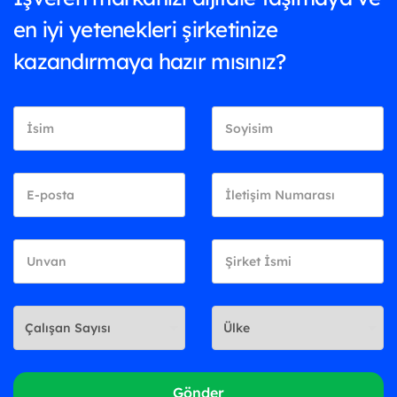
en iyi yetenekleri şirketinize
kazandırmaya hazır mısınız?
Gönder