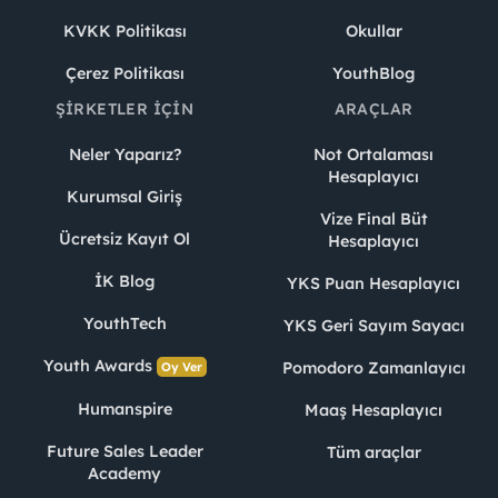
KVKK Politikası
Okullar
Çerez Politikası
YouthBlog
ŞIRKETLER İÇIN
ARAÇLAR
Neler Yaparız?
Not Ortalaması
Hesaplayıcı
Kurumsal Giriş
Vize Final Büt
Ücretsiz Kayıt Ol
Hesaplayıcı
İK Blog
YKS Puan Hesaplayıcı
YouthTech
YKS Geri Sayım Sayacı
Youth Awards
Pomodoro Zamanlayıcı
Oy Ver
Humanspire
Maaş Hesaplayıcı
Future Sales Leader
Tüm araçlar
Academy