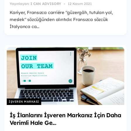
Yayınlayan:
I CAN ADVISORY
12 Kasım 2021
Kariyer, Fransızca carriére "güzergâh, tutulan yol,
meslek" sözcüğünden alıntıdır. Fransızca sözcük
İtalyanca ca...
İŞVEREN MARKASI
İş İlanlarını İşveren Markanız İçin Daha
Verimli Hale Ge...