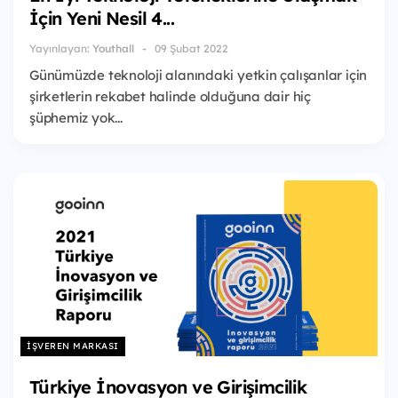
İçin Yeni Nesil 4...
Yayınlayan:
Youthall
09 Şubat 2022
Günümüzde teknoloji alanındaki yetkin çalışanlar için
şirketlerin rekabet halinde olduğuna dair hiç
şüphemiz yok...
İŞVEREN MARKASI
Türkiye İnovasyon ve Girişimcilik