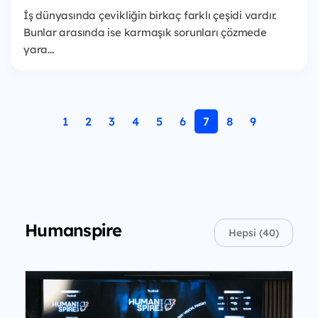
İş dünyasında çevikliğin birkaç farklı çeşidi vardır.
Bunlar arasında ise karmaşık sorunları çözmede
yara...
1
2
3
4
5
6
7
8
9
Humanspire
Hepsi (40)