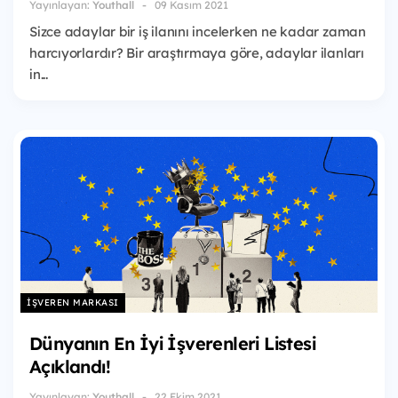
Yayınlayan:
Youthall
09 Kasım 2021
Sizce adaylar bir iş ilanını incelerken ne kadar zaman
harcıyorlardır? Bir araştırmaya göre, adaylar ilanları
in...
İŞVEREN MARKASI
Dünyanın En İyi İşverenleri Listesi
Açıklandı!
Yayınlayan:
Youthall
22 Ekim 2021