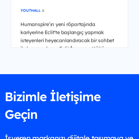
x
YOUTHALL
Humanspire’ın yeni röportajında
kariyerine Eclit'te başlangıç yapmak
isteyenleri heyecanlandıracak bir sohbet
ile karşınızdayız. Eclit İnsan ve Kültür
Genel Müdür Yardımcısı B...
Bizimle İletişime
Geçin
İşveren markanızı dijitale taşımaya ve