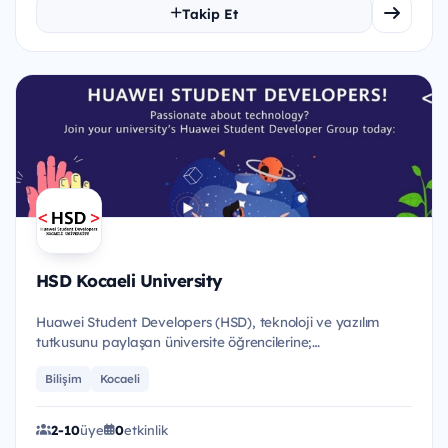
Takip Et
HSD Kocaeli University
Huawei Student Developers (HSD), teknoloji ve yazılım
tutkusunu paylaşan üniversite öğrencilerine;
eğitimler,etkinlikler...
Bilişim
Kocaeli
2-10
üye
0
etkinlik