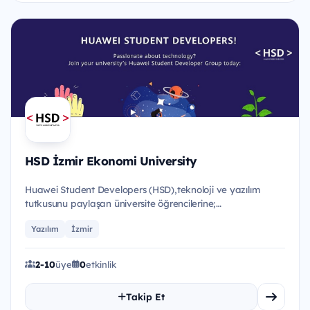
HSD İzmir Ekonomi University
Huawei Student Developers (HSD),teknoloji ve yazılım
tutkusunu paylaşan üniversite öğrencilerine;
eğitimler,etkinlikler...
Yazılım
İzmir
2-10
üye
0
etkinlik
Takip Et