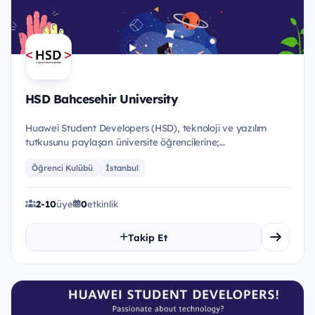
HSD Bahcesehir University
Huawei Student Developers (HSD), teknoloji ve yazılım
tutkusunu paylaşan üniversite öğrencilerine;
eğitimler,etkinlikler...
Öğrenci Kulübü
İstanbul
2-10
üye
0
etkinlik
Takip Et