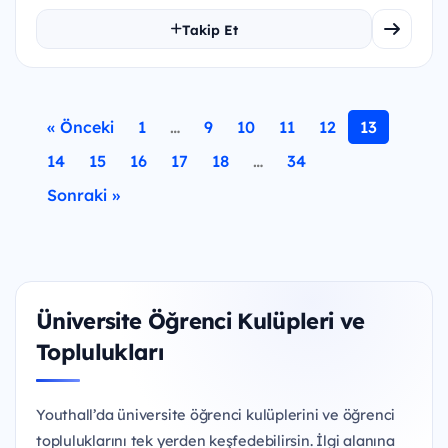
Takip Et
« Önceki
1
…
9
10
11
12
13
14
15
16
17
18
…
34
Sonraki »
Üniversite Öğrenci Kulüpleri ve
Toplulukları
Youthall’da üniversite öğrenci kulüplerini ve öğrenci
topluluklarını tek yerden keşfedebilirsin. İlgi alanına