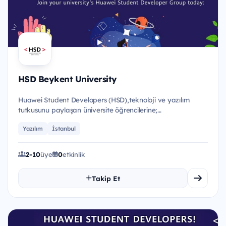
HSD Beykent University
Huawei Student Developers (HSD),teknoloji ve yazılım
tutkusunu paylaşan üniversite öğrencilerine;
eğitimler,etkinlikler...
Yazılım
İstanbul
2-10
üye
0
etkinlik
Takip Et