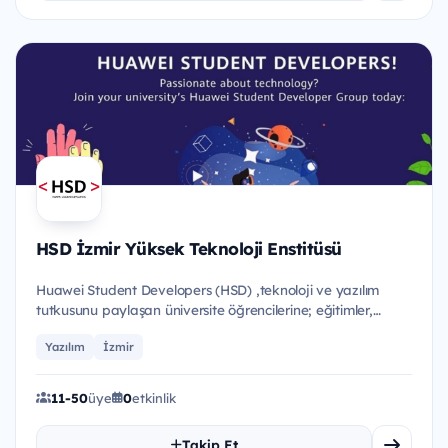
HSD İzmir Yüksek Teknoloji Enstitüsü
Huawei Student Developers (HSD) ,teknoloji ve yazılım
tutkusunu paylaşan üniversite öğrencilerine; eğitimler,
etkinlikle...
Yazılım
İzmir
11-50
üye
0
etkinlik
Takip Et