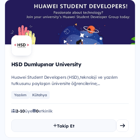
HSD Dumlupınar University
Huawei Student Developers (HSD),teknoloji ve yazılım
tutkusunu paylaşan üniversite öğrencilerine;
eğitimler,etkinlikler...
Yazılım
Kütahya
2-10
üye
0
etkinlik
Takip Et