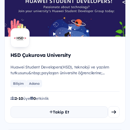
HSD Çukurova University
Huawei Student Developers(HSD), teknoloji ve yazılım
tutkusunu&nbsp;paylaşan üniversite öğrencilerine;
eğitimler, etkinl...
Bilişim
Adana
2-10
üye
0
etkinlik
Takip Et